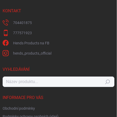
KONTAKT
704401875
777571923
Hends Products na FB
hends_products_official
VYHLEDÁVÁNÍ
Hledat
INFORMACE PRO VÁS
Obchodní podmínky
Podmínky ochrany osobních údajů