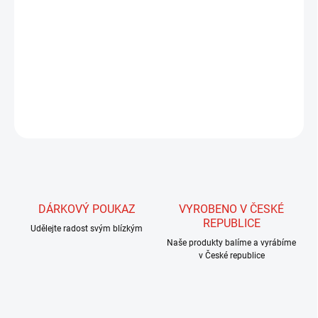
Tento materiál je velmi dobře použitelný jak pro vázání nástrah pro
muškaření, tak i pro přívlač. Zhotovíme z něj velmi účinné žížalky,
ale i pohyblivé části vláčecích a muškařských nástrah, kde je
můžeme přidávat jako pohyblivou část k streamerům, lurám atd.
ZEPTAT SE
HLÍDAT
DÁRKOVÝ POUKAZ
VYROBENO V ČESKÉ
REPUBLICE
Udělejte radost svým blízkým
Naše produkty balíme a vyrábíme
v České republice