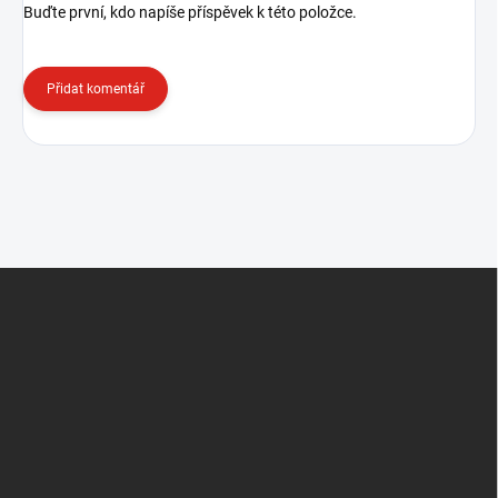
Buďte první, kdo napíše příspěvek k této položce.
Přidat komentář
Z
á
p
a
t
í