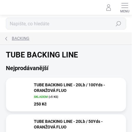
Přejít
na
obsah
Hledat
BACKING
TUBE BACKING LINE
Nejprodávanější
TUBE BACKING LINE - 20Lb / 100Yds -
ORANŽOVÁ FLUO
SKLADEM
(>5 KS)
250 Kč
TUBE BACKING LINE - 20Lb / 50Yds -
ORANŽOVÁ FLUO