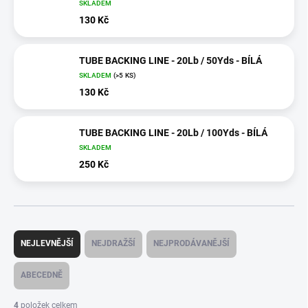
SKLADEM
130 Kč
TUBE BACKING LINE - 20Lb / 50Yds - BÍLÁ
SKLADEM
(>5 KS)
130 Kč
TUBE BACKING LINE - 20Lb / 100Yds - BÍLÁ
SKLADEM
250 Kč
Ř
a
NEJLEVNĚJŠÍ
NEJDRAŽŠÍ
NEJPRODÁVANĚJŠÍ
z
e
ABECEDNĚ
n
í
4
položek celkem