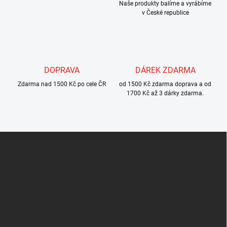
r
Naše produkty balíme a vyrábíme
v
v České republice
k
y
v
ý
p
DOPRAVA
DÁREK ZDARMA
i
s
Zdarma nad 1500 Kč po cele ČR
od 1500 Kč zdarma doprava a od
u
1700 Kč až 3 dárky zdarma.
Z
á
p
a
t
í