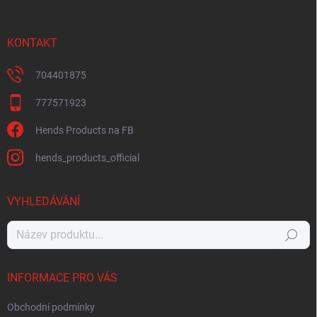
KONTAKT
704401875
777571923
Hends Products na FB
hends_products_official
VYHLEDÁVÁNÍ
Hledat
INFORMACE PRO VÁS
Obchodní podmínky