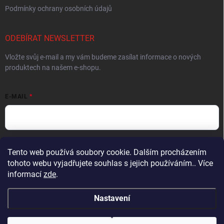
Podmínky ochrany osobních údajů
ODEBÍRAT NEWSLETTER
Vložte svůj e-mail a my vám budeme zasílat informace o nových
produktech na našem e-shopu.
E-MAIL
Vložením e-mailu souhlasíte s
podmínkami ochrany osobních údajů
Tento web používá soubory cookie. Dalším procházením
tohoto webu vyjadřujete souhlas s jejich používáním.. Více
Přihlásit se
informací
zde
.
Nastavení
Copyright 2026
Muškařský obchod z Beskyd - Hends Products
. Všechna
práva vyhrazena.