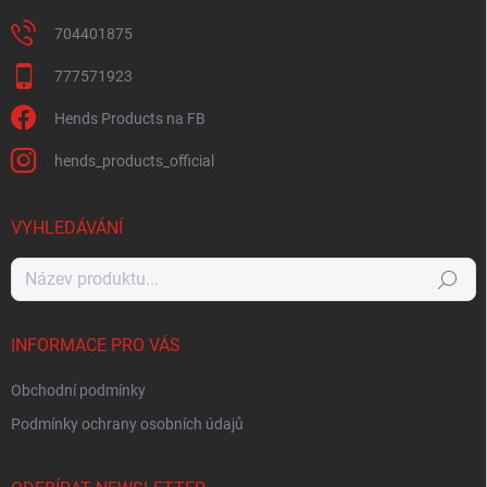
704401875
777571923
Hends Products na FB
hends_products_official
VYHLEDÁVÁNÍ
Hledat
INFORMACE PRO VÁS
Obchodní podmínky
Podmínky ochrany osobních údajů