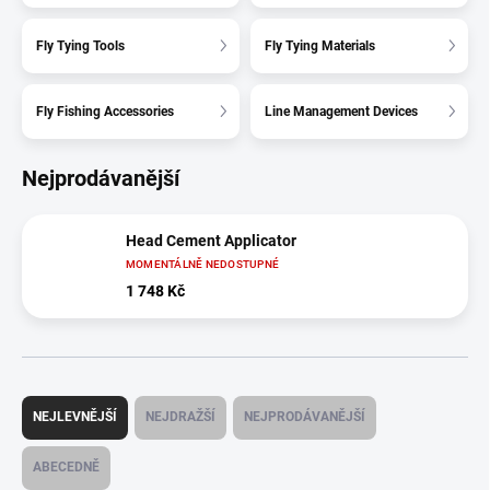
Fly Tying Tools
Fly Tying Materials
Fly Fishing Accessories
Line Management Devices
Nejprodávanější
Head Cement Applicator
MOMENTÁLNĚ NEDOSTUPNÉ
1 748 Kč
Ř
a
NEJLEVNĚJŠÍ
NEJDRAŽŠÍ
NEJPRODÁVANĚJŠÍ
z
e
ABECEDNĚ
n