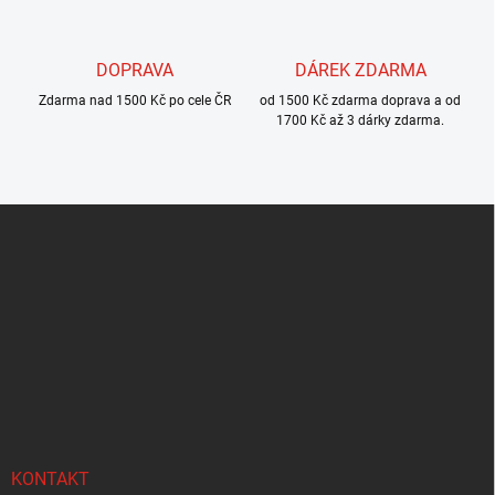
v
ý
p
DOPRAVA
DÁREK ZDARMA
i
s
Zdarma nad 1500 Kč po cele ČR
od 1500 Kč zdarma doprava a od
u
1700 Kč až 3 dárky zdarma.
Z
á
p
a
t
í
KONTAKT