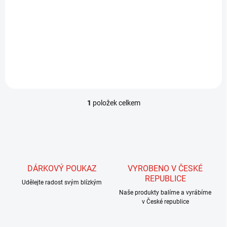
Sada aplikátoru lepidla na
hlavičky C&F: Nejkompletnější
a nejpohodlnější řešení pro
vázání mušek. Magnetické
dno pro snadné připevnění,
jehly různých velikostí a čistič
jehel.
1
položek celkem
O
v
l
á
d
a
c
DÁRKOVÝ POUKAZ
VYROBENO V ČESKÉ
í
REPUBLICE
Udělejte radost svým blízkým
p
r
Naše produkty balíme a vyrábíme
v
v České republice
k
y