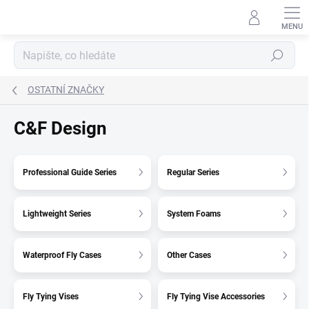
Přejít
na
obsah
Hledat
OSTATNÍ ZNAČKY
C&F Design
Professional Guide Series
Regular Series
Lightweight Series
System Foams
Waterproof Fly Cases
Other Cases
Fly Tying Vises
Fly Tying Vise Accessories