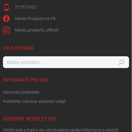
777571923
Hends Products na FB
hends_products_official
VYHLEDÁVÁNÍ
Hledat
INFORMACE PRO VÁS
Obchodní podmínky
Podmínky ochrany osobních údajů
ODEBÍRAT NEWSLETTER
Vložte svůj e-mail a my vám budeme zasílat informace o nových