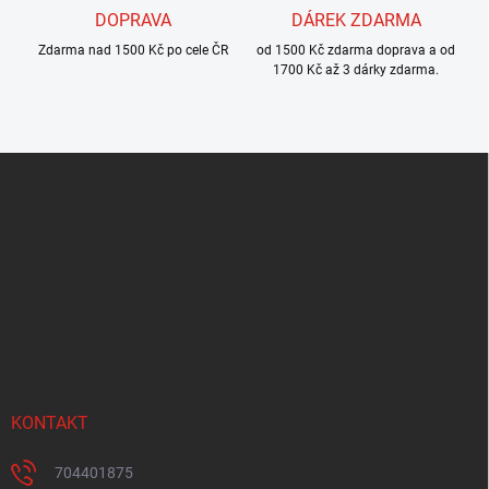
DOPRAVA
DÁREK ZDARMA
Zdarma nad 1500 Kč po cele ČR
od 1500 Kč zdarma doprava a od
1700 Kč až 3 dárky zdarma.
Z
á
p
a
t
í
KONTAKT
704401875