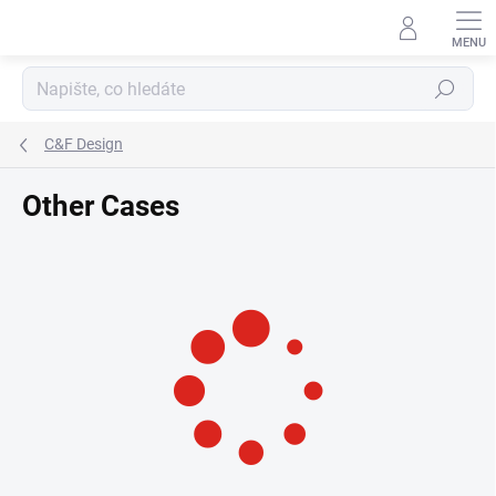
Přejít
na
obsah
Hledat
C&F Design
Other Cases