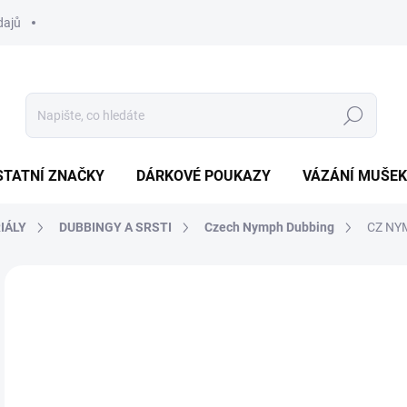
dajů
Hledat
STATNÍ ZNAČKY
DÁRKOVÉ POUKAZY
VÁZÁNÍ MUŠEK
IÁLY
DUBBINGY A SRSTI
Czech Nymph Dubbing
CZ NY
Neohodnoceno
Podrobnosti hodnocení
ZNAČKA:
HENDS
40
Měr
SK
cena
MŮŽ
DO: