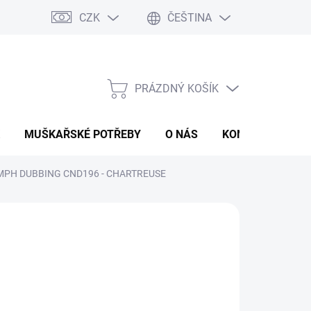
CZK
ČEŠTINA
PRÁZDNÝ KOŠÍK
NÁKUPNÍ
KOŠÍK
MUŠKAŘSKÉ POTŘEBY
O NÁS
KONTAKTY
P
MPH DUBBING CND196 - CHARTREUSE
 Kč
ná
LADEM
(>5 KS)
:
EME DORUČIT