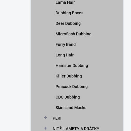
Lama Hair
Dubbing Boxes
Deer Dubbing
Microflash Dubbing
Furry Band
Long Hair
Hamster Dubbing
Killer Dubbing
Peacock Dubbing
CDC Dubbing
Skins and Masks
PEŘÍ
NITĚ, LAMETY A DRÁTKY