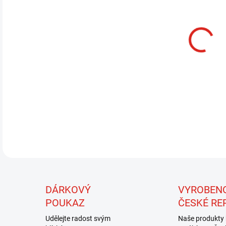
13.
MOŽ
Mate
namí
dobř
jsou
témě
DÁRKOVÝ
VYROBEN
POUKAZ
ČESKÉ RE
Udělejte radost svým
Naše produkty 