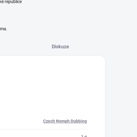
ké republice
rma.
Diskuze
Czech Nymph Dubbing
1 g