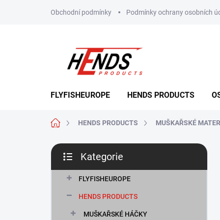
Přejít
Obchodní podmínky
Podmínky ochrany osobních ú
na
obsah
FLYFISHEUROPE
HENDS PRODUCTS
O
Domů
HENDS PRODUCTS
MUŠKAŘSKÉ MATER
P
Kategorie
o
Přeskočit
s
kategorie
t
FLYFISHEUROPE
r
HENDS PRODUCTS
a
n
MUŠKAŘSKÉ HÁČKY