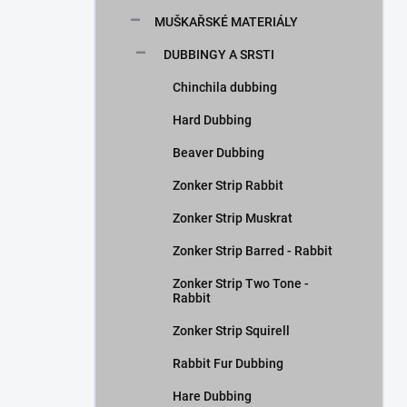
n
MUŠKAŘSKÉ MATERIÁLY
í
p
DUBBINGY A SRSTI
a
n
Chinchila dubbing
e
Hard Dubbing
l
Beaver Dubbing
Zonker Strip Rabbit
Zonker Strip Muskrat
Zonker Strip Barred - Rabbit
Zonker Strip Two Tone -
Rabbit
Zonker Strip Squirell
Rabbit Fur Dubbing
Hare Dubbing