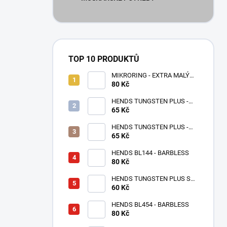
TOP 10 PRODUKTŮ
MIKRORING - EXTRA MALÝ
80 Kč
1,6 x 1,3 mm - 5 KS XXS
HENDS TUNGSTEN PLUS -
65 Kč
RŮŽOVÉ ZLATO TPPG
HENDS TUNGSTEN PLUS -
RŮŽOVÁ ANODIZOVANÁ
65 Kč
TPAP - UV SENZITIVE
HENDS BL144 - BARBLESS
80 Kč
HENDS TUNGSTEN PLUS S
MALOU DRÁŽKOU -
60 Kč
STŘÍBRNÁ TPS
HENDS BL454 - BARBLESS
80 Kč