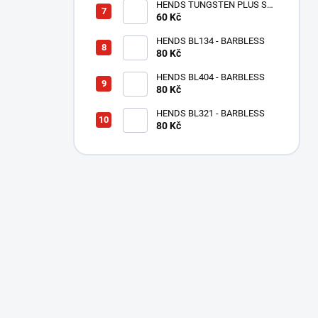
HENDS TUNGSTEN PLUS S
MALOU DRÁŽKOU - MĚDĚNÝ
60 Kč
TPC
HENDS BL134 - BARBLESS
80 Kč
HENDS BL404 - BARBLESS
80 Kč
HENDS BL321 - BARBLESS
80 Kč