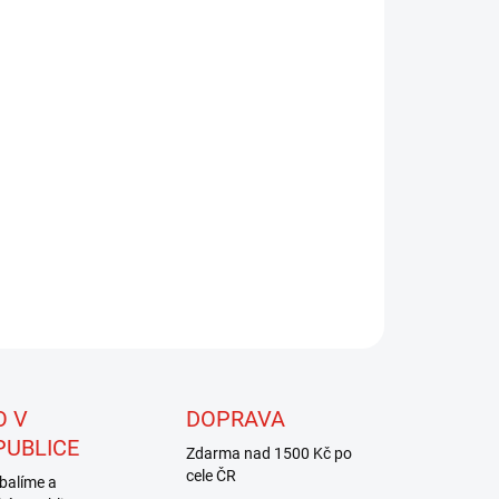
8.2026
NOSTI DORUČENÍ
−
+
Přidat do košíku
riál, který najde velké uplatnění u všech typů mušek. Je
chán z několika typů přírodních srstí tak, aby se s ním velmi
e pracovalo. Také mušky zhotovené z tohoto dubbingu
 dokonalé. Rozsáhlá barevná škála umožňuje zhotovit
ř jakoukoliv nástrahu.
ZEPTAT SE
HLÍDAT
O V
DOPRAVA
PUBLICE
Zdarma nad 1500 Kč po
cele ČR
balíme a