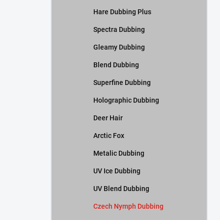
Hare Dubbing Plus
Spectra Dubbing
Gleamy Dubbing
Blend Dubbing
Superfine Dubbing
Holographic Dubbing
Deer Hair
Arctic Fox
Metalic Dubbing
UV Ice Dubbing
UV Blend Dubbing
Czech Nymph Dubbing