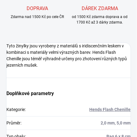
DOPRAVA
DÁREK ZDARMA
Zdarma nad 1500 Kč po cele ČR
od 1500 Kč zdarma doprava a od
1700 Kč až 3 dárky zdarma.
Tyto žinylky jsou vyrobeny z materiálů s iridiscenčním leskem v
kombinaci s materiály velmi výrazných barev. Hends Flash
Chenille jsou téměř výhradně určeny pro zhotovení různých typů
jezerních mušek.
Doplňkové parametry
Kategorie
:
Hends Flash Chenille
Průměr
:
2,0 mm, 5,0 mm
Typ obalu
:
Bag 6 x 8 cm