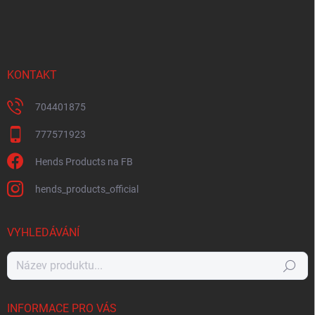
KONTAKT
704401875
777571923
Hends Products na FB
hends_products_official
VYHLEDÁVÁNÍ
Hledat
INFORMACE PRO VÁS