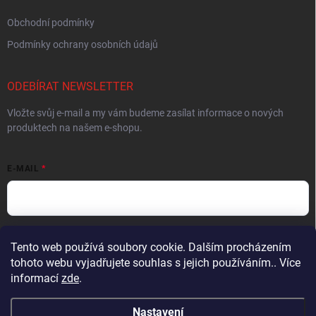
Obchodní podmínky
Podmínky ochrany osobních údajů
ODEBÍRAT NEWSLETTER
Vložte svůj e-mail a my vám budeme zasílat informace o nových
produktech na našem e-shopu.
E-MAIL
Vložením e-mailu souhlasíte s
podmínkami ochrany osobních údajů
Tento web používá soubory cookie. Dalším procházením
tohoto webu vyjadřujete souhlas s jejich používáním.. Více
Přihlásit se
informací
zde
.
Nastavení