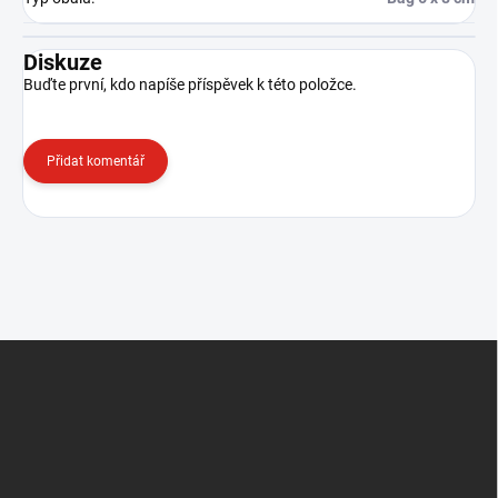
Diskuze
Buďte první, kdo napíše příspěvek k této položce.
Přidat komentář
Z
á
p
a
t
í