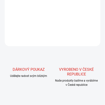
−
+
Přidat do košíku
Tyto žinylky jsou vyrobeny z materiálů s iridiscenčním leskem v
kombinaci s materiály velmi výrazných barev.
DETAILNÍ INFORMACE
ZEPTAT SE
HLÍDAT
DÁRKOVÝ POUKAZ
VYROBENO V ČESKÉ
REPUBLICE
Udělejte radost svým blízkým
Naše produkty balíme a vyrábíme
v České republice