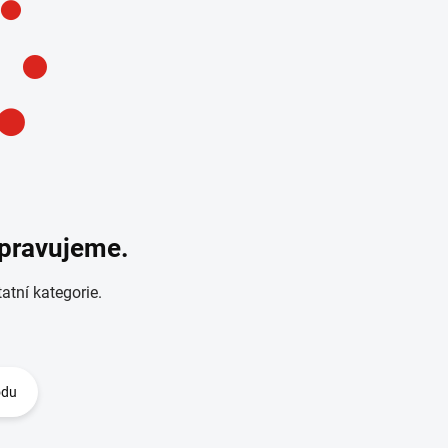
ipravujeme.
atní kategorie.
odu