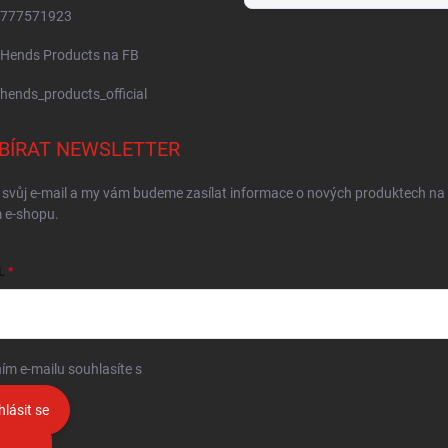
777571923
Hends Products na FB
hends_products_official
BÍRAT NEWSLETTER
 svůj e-mail a my vám budeme zasílat informace o nových produktech na
 e-shopu.
L
ím e-mailu souhlasíte s
podmínkami ochrany osobních údajů
hlásit se