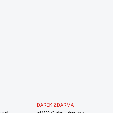
DÁREK ZDARMA
o cele
od 1500 Kč zdarma doprava a