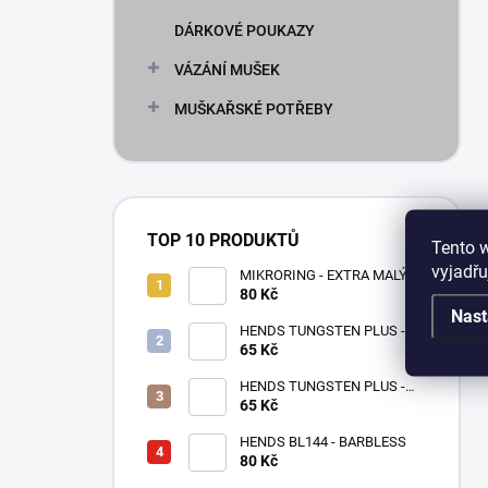
DÁRKOVÉ POUKAZY
VÁZÁNÍ MUŠEK
MUŠKAŘSKÉ POTŘEBY
TOP 10 PRODUKTŮ
Tento 
vyjadřu
MIKRORING - EXTRA MALÝ
80 Kč
1,6 x 1,3 mm - 5 KS XXS
Nast
HENDS TUNGSTEN PLUS -
65 Kč
RŮŽOVÉ ZLATO TPPG
HENDS TUNGSTEN PLUS -
RŮŽOVÁ ANODIZOVANÁ
65 Kč
TPAP - UV SENZITIVE
HENDS BL144 - BARBLESS
80 Kč