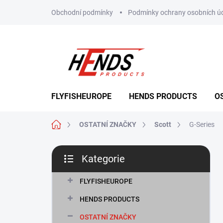
Přejít
Obchodní podmínky
Podmínky ochrany osobních ú
na
obsah
FLYFISHEUROPE
HENDS PRODUCTS
O
Domů
OSTATNÍ ZNAČKY
Scott
G-Series
P
Kategorie
o
Přeskočit
s
kategorie
t
FLYFISHEUROPE
r
HENDS PRODUCTS
a
n
OSTATNÍ ZNAČKY