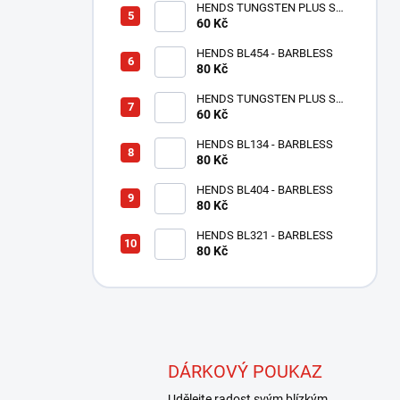
HENDS TUNGSTEN PLUS S
MALOU DRÁŽKOU -
60 Kč
STŘÍBRNÁ TPS
HENDS BL454 - BARBLESS
80 Kč
HENDS TUNGSTEN PLUS S
MALOU DRÁŽKOU - MĚDĚNÝ
60 Kč
TPC
HENDS BL134 - BARBLESS
80 Kč
HENDS BL404 - BARBLESS
80 Kč
HENDS BL321 - BARBLESS
80 Kč
DÁRKOVÝ POUKAZ
Udělejte radost svým blízkým