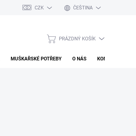
CZK
ČEŠTINA
PRÁZDNÝ KOŠÍK
NÁKUPNÍ
KOŠÍK
MUŠKAŘSKÉ POTŘEBY
O NÁS
KONTAKTY
P