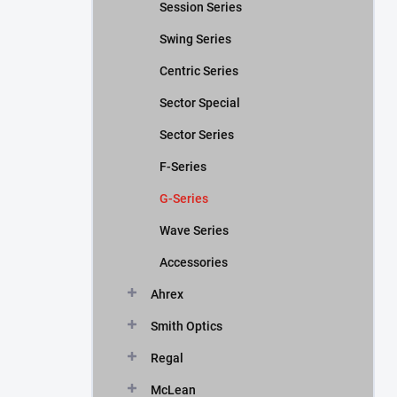
Session Series
Swing Series
Centric Series
Sector Special
Sector Series
F-Series
G-Series
Wave Series
Accessories
Ahrex
Smith Optics
Regal
McLean