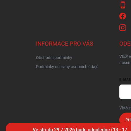
INFORMACE PRO VÁS
ODE
Vložte
Obchodní podmínky
našem
Podmínky ochrany osobních údajů
E-MAI
Vložen
Při
Ve středu 29.7.2026 bude odpoledne (13 - 17