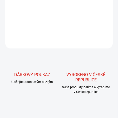
Skalpy indikých slepiček- jedná se o poněkud jinou kvalitu než
podobné peří slepic geneticky šlechtěných, ale kvalita je dostatčná
téměř pro všechny aplikace a najdeme zde mnoho barevných
variací, které jsou velmi neobvyklé. Kěkké peří je určeno především
pro vázání mokrých mušek všeho typu.
ZEPTAT SE
HLÍDAT
DÁRKOVÝ POUKAZ
VYROBENO V ČESKÉ
REPUBLICE
Udělejte radost svým blízkým
Naše produkty balíme a vyrábíme
v České republice