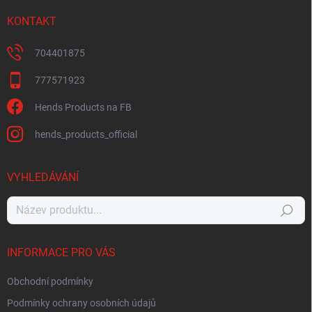
KONTAKT
704401875
777571923
Hends Products na FB
hends_products_official
VYHLEDÁVÁNÍ
Hledat
INFORMACE PRO VÁS
Obchodní podmínky
Podmínky ochrany osobních údajů