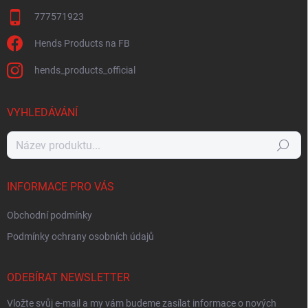
777571923
Hends Products na FB
hends_products_official
VYHLEDÁVÁNÍ
Hledat
INFORMACE PRO VÁS
Obchodní podmínky
Podmínky ochrany osobních údajů
ODEBÍRAT NEWSLETTER
Vložte svůj e-mail a my vám budeme zasílat informace o nových