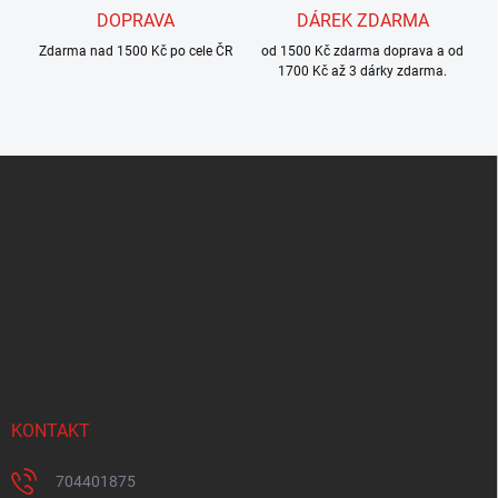
DOPRAVA
DÁREK ZDARMA
Zdarma nad 1500 Kč po cele ČR
od 1500 Kč zdarma doprava a od
1700 Kč až 3 dárky zdarma.
Z
á
p
a
t
í
KONTAKT
704401875