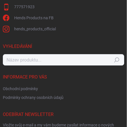
777571923
Hends Products na FB
hends_products_official
VYHLEDÁVÁNÍ
Hledat
INFORMACE PRO VÁS
Obchodní podmínky
Podmínky ochrany osobních údajů
ODEBÍRAT NEWSLETTER
Vložte svůj e-mail a my vám budeme zasílat informace o nových