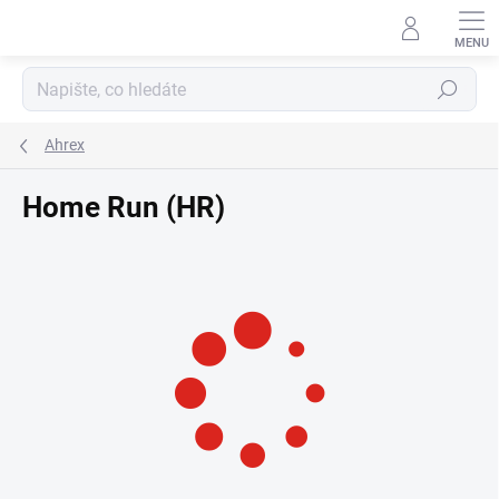
Přejít
na
obsah
Hledat
Ahrex
Home Run (HR)