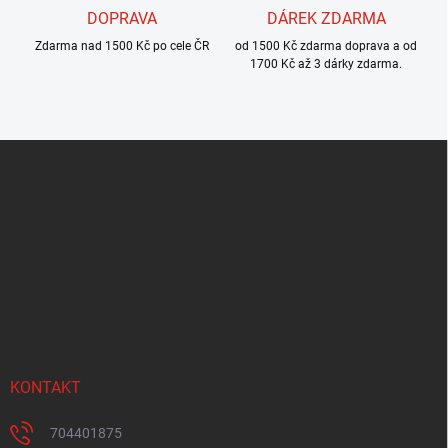
DOPRAVA
DÁREK ZDARMA
Zdarma nad 1500 Kč po cele ČR
od 1500 Kč zdarma doprava a od
1700 Kč až 3 dárky zdarma.
Z
á
p
a
t
í
KONTAKT
704401875