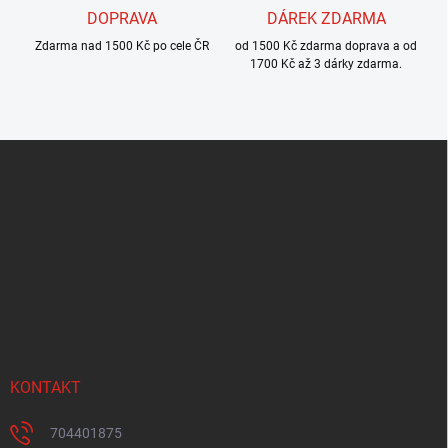
DOPRAVA
DÁREK ZDARMA
Zdarma nad 1500 Kč po cele ČR
od 1500 Kč zdarma doprava a od
1700 Kč až 3 dárky zdarma.
Z
á
p
a
t
í
KONTAKT
704401875