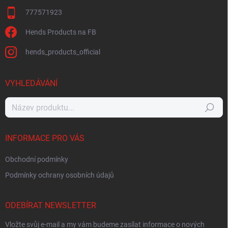
777571923
Hends Products na FB
hends_products_official
VYHLEDÁVÁNÍ
Hledat
INFORMACE PRO VÁS
Obchodní podmínky
Podmínky ochrany osobních údajů
ODEBÍRAT NEWSLETTER
Vložte svůj e-mail a my vám budeme zasílat informace o nových