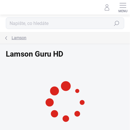
Přejít
na
obsah
Hledat
Lamson
Lamson Guru HD