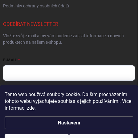
Podmínky ochrany osobních údajů
ODEBÍRAT NEWSLETTER
Vložte svůj e-mail a my vám budeme zasílat informace o nových
produktech na našem e-shopu.
E-MAIL
Vložením e-mailu souhlasíte s
podmínkami ochrany osobních údajů
Tento web používá soubory cookie. Dalším procházením
tohoto webu vyjadřujete souhlas s jejich používáním.. Více
Přihlásit se
informací
zde
.
Nastavení
Copyright 2026
Muškařský obchod z Beskyd - Hends Products
. Všechna
práva vyhrazena.