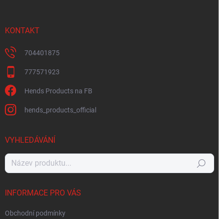
KONTAKT
704401875
777571923
Hends Products na FB
hends_products_official
VYHLEDÁVÁNÍ
Hledat
INFORMACE PRO VÁS
Obchodní podmínky