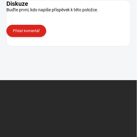
Diskuze
Buďte první, kdo napíše příspěvek k této položce.
Přidat komentář
Z
á
p
a
t
í