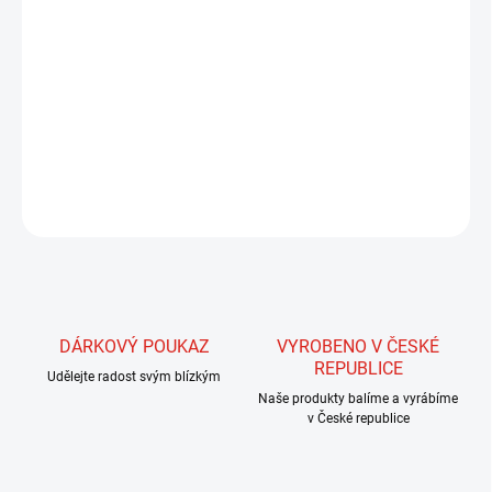
Tento drobný doplněk je nezbytný pro chytání s dlouhým,
francouzským návazcem. Díky indikátoru jsme schopni reagovat i
na ty nejjemnější záběry. Je opatřen dvěma mikrokroužky pro
velmi snadnou montáž. Tento indikátor je určen díky své dobré
viditelnosti pro všechny, kteří mají nějaký problém se zrakem.
ZEPTAT SE
HLÍDAT
DÁRKOVÝ POUKAZ
VYROBENO V ČESKÉ
REPUBLICE
Udělejte radost svým blízkým
Naše produkty balíme a vyrábíme
v České republice