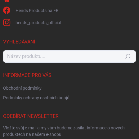
Hends Products na FB
hends_products_official
VYHLEDÁVÁNÍ
Hledat
INFORMACE PRO VÁS
Obchodní podmínky
Podmínky ochrany osobních údajů
ODEBÍRAT NEWSLETTER
Vložte svůj e-mail a my vám budeme zasílat informace o nových
produktech na našem e-shopu.