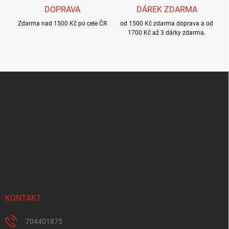
DOPRAVA
DÁREK ZDARMA
Zdarma nad 1500 Kč po cele ČR
od 1500 Kč zdarma doprava a od
1700 Kč až 3 dárky zdarma.
Z
á
p
a
t
í
KONTAKT
704401875