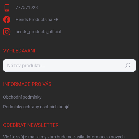
777571923
Hends Products na FB
hends_products_official
VYHLEDÁVÁNÍ
Hledat
INFORMACE PRO VÁS
Obchodní podmínky
Podmínky ochrany osobních údajů
ODEBÍRAT NEWSLETTER
Vložte svůj e-mail a my vám budeme zasílat informace o nových