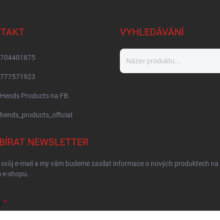
TAKT
VYHLEDÁVÁNÍ
704401875
777571923
Hends Products na FB
hends_products_official
BÍRAT NEWSLETTER
 svůj e-mail a my vám budeme zasílat informace o nových produktech na
 e-shopu.
L