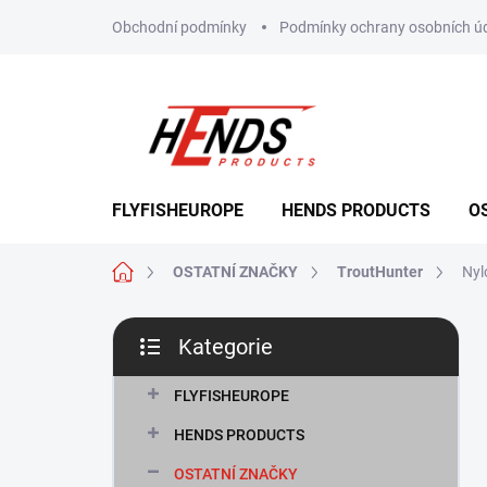
Přejít
Obchodní podmínky
Podmínky ochrany osobních ú
na
obsah
FLYFISHEUROPE
HENDS PRODUCTS
O
Domů
OSTATNÍ ZNAČKY
TroutHunter
Nyl
P
Kategorie
o
Přeskočit
s
kategorie
t
FLYFISHEUROPE
r
HENDS PRODUCTS
a
n
OSTATNÍ ZNAČKY