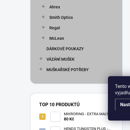
Ahrex
Smith Optics
Regal
McLean
DÁRKOVÉ POUKAZY
VÁZÁNÍ MUŠEK
MUŠKAŘSKÉ POTŘEBY
Tento 
vyjadřu
Nast
TOP 10 PRODUKTŮ
MIKRORING - EXTRA MALÝ
80 Kč
1,6 x 1,3 mm - 5 KS XXS
HENDS TUNGSTEN PLUS -