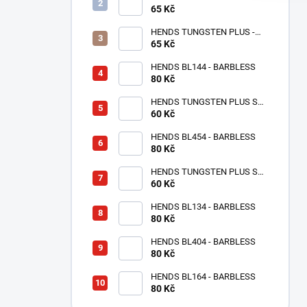
65 Kč
RŮŽOVÉ ZLATO TPPG
HENDS TUNGSTEN PLUS -
RŮŽOVÁ ANODIZOVANÁ
65 Kč
TPAP - UV SENZITIVE
HENDS BL144 - BARBLESS
80 Kč
HENDS TUNGSTEN PLUS S
MALOU DRÁŽKOU -
60 Kč
STŘÍBRNÁ TPS
HENDS BL454 - BARBLESS
80 Kč
HENDS TUNGSTEN PLUS S
MALOU DRÁŽKOU - MĚDĚNÝ
60 Kč
TPC
HENDS BL134 - BARBLESS
80 Kč
HENDS BL404 - BARBLESS
80 Kč
HENDS BL164 - BARBLESS
80 Kč