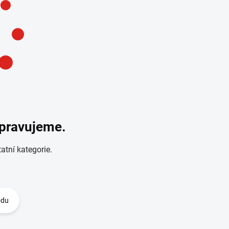
ipravujeme.
atní kategorie.
odu