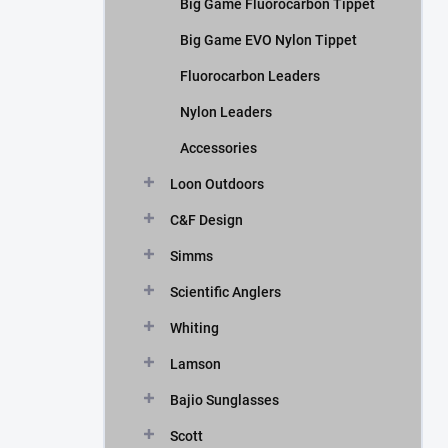
Big Game Fluorocarbon Tippet
Big Game EVO Nylon Tippet
Fluorocarbon Leaders
Nylon Leaders
Accessories
Loon Outdoors
C&F Design
Simms
Scientific Anglers
Whiting
Lamson
Bajio Sunglasses
Scott