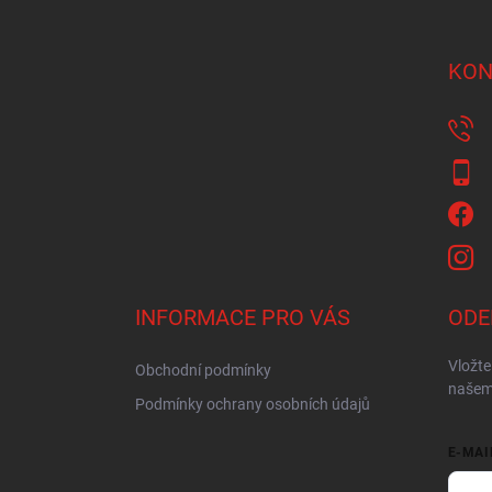
á
p
a
KON
t
í
INFORMACE PRO VÁS
ODE
Vložte
Obchodní podmínky
našem
Podmínky ochrany osobních údajů
E-MAI