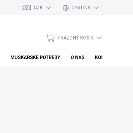
CZK
ČEŠTINA
PRÁZDNÝ KOŠÍK
NÁKUPNÍ
KOŠÍK
MUŠKAŘSKÉ POTŘEBY
O NÁS
KONTAKTY
P