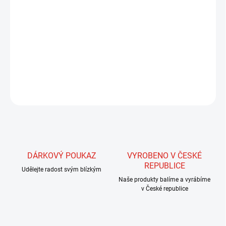
Velmi jemná vlákna bez lesku, ovšem s velmi vláčným pohybem ve
vodě. S tímto materiálem můžeme dobře kombinovat peří
Marabou, ale i materiály, které jsou ve vodě statické a peří
Marabou není v tomto případě pro konstrukci mušky vhodné.
Materiál je určen především pro vázání streamerů a větších
mušek.
ZEPTAT SE
HLÍDAT
DÁRKOVÝ POUKAZ
VYROBENO V ČESKÉ
REPUBLICE
Udělejte radost svým blízkým
Naše produkty balíme a vyrábíme
v České republice