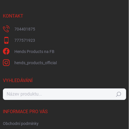
KONTAKT
704401875
777571923
Hends Products na FB
hends_products_official
VYHLEDÁVÁNÍ
Hledat
INFORMACE PRO VÁS
Obchodní podmínky