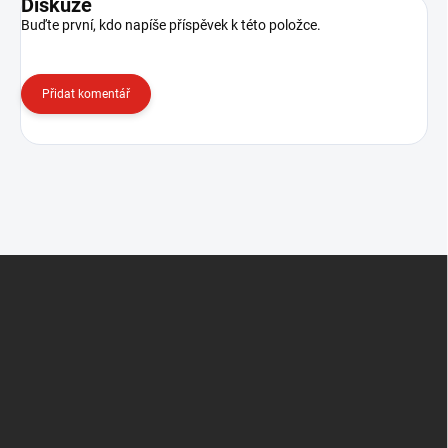
Diskuze
Buďte první, kdo napíše příspěvek k této položce.
Přidat komentář
Z
á
p
a
t
í