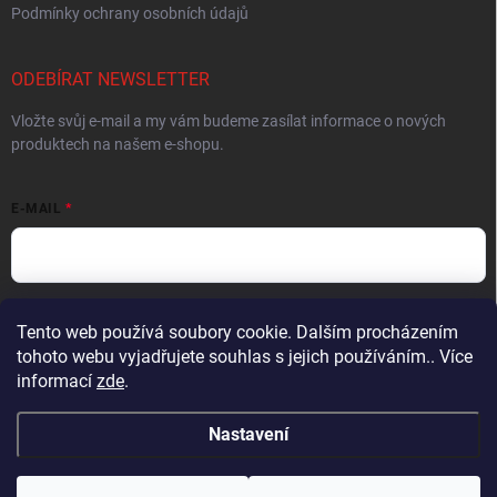
Podmínky ochrany osobních údajů
ODEBÍRAT NEWSLETTER
Vložte svůj e-mail a my vám budeme zasílat informace o nových
produktech na našem e-shopu.
E-MAIL
Vložením e-mailu souhlasíte s
podmínkami ochrany osobních údajů
Tento web používá soubory cookie. Dalším procházením
tohoto webu vyjadřujete souhlas s jejich používáním.. Více
Přihlásit se
informací
zde
.
Nastavení
Copyright 2026
Muškařský obchod z Beskyd - Hends Products
. Všechna
práva vyhrazena.