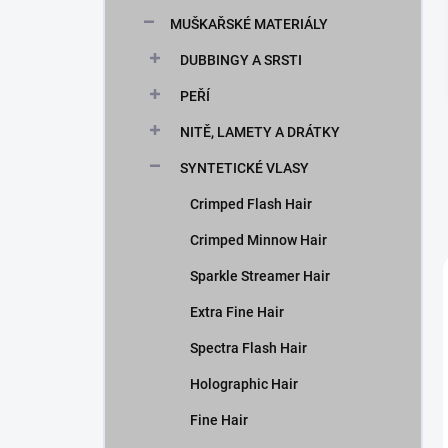
n
MUŠKAŘSKÉ MATERIÁLY
í
p
DUBBINGY A SRSTI
a
n
PEŘÍ
e
NITĚ, LAMETY A DRÁTKY
l
SYNTETICKÉ VLASY
Crimped Flash Hair
Crimped Minnow Hair
Sparkle Streamer Hair
Extra Fine Hair
Spectra Flash Hair
Holographic Hair
Fine Hair