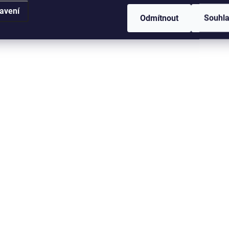
avení
Odmítnout
Souhl
Těžko nahraditelný materiál
Těžko nahraditelný mat
při konstrukci především
při konstrukci předevš
streamerových mušek. Svým
streamerových mušek.
leskem a pohybem udělá z
leskem a pohybem uděl
obyčejné mušky účinnou
obyčejné mušky účinn
zbraň. Můžeme ho také použít
zbraň. Můžeme ho také
na mnoho dalších...
na mnoho dalších...
KFT-02/714
KFT-4