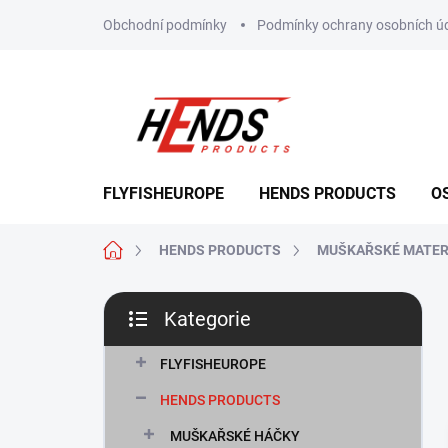
Přejít
Obchodní podmínky
Podmínky ochrany osobních ú
na
obsah
FLYFISHEUROPE
HENDS PRODUCTS
O
Domů
HENDS PRODUCTS
MUŠKAŘSKÉ MATER
P
Kategorie
o
Přeskočit
s
kategorie
t
FLYFISHEUROPE
r
HENDS PRODUCTS
a
n
MUŠKAŘSKÉ HÁČKY