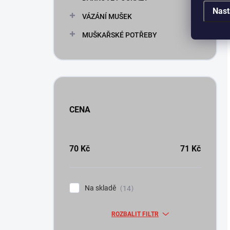
Nast
VÁZÁNÍ MUŠEK
MUŠKAŘSKÉ POTŘEBY
CENA
70
Kč
71
Kč
Na skladě
14
ROZBALIT FILTR