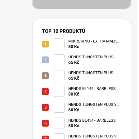
TOP 10 PRODUKTŮ
MIKRORING - EXTRA MALÝ
80 Kč
1,6 x 1,3 mm - 5 KS XXS
HENDS TUNGSTEN PLUS -
65 Kč
RŮŽOVÉ ZLATO TPPG
HENDS TUNGSTEN PLUS -
RŮŽOVÁ ANODIZOVANÁ
65 Kč
TPAP - UV SENZITIVE
HENDS BL144 - BARBLESS
80 Kč
HENDS TUNGSTEN PLUS S
MALOU DRÁŽKOU -
60 Kč
STŘÍBRNÁ TPS
HENDS BL454 - BARBLESS
80 Kč
HENDS TUNGSTEN PLUS S