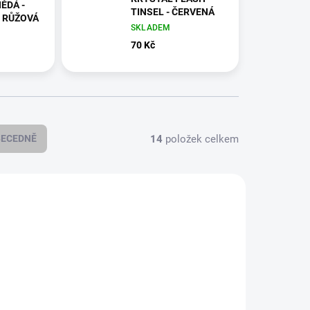
NĚDÁ -
TINSEL - ČERVENÁ
- RŮŽOVÁ
SKLADEM
70 Kč
14
položek celkem
BECEDNĚ
31/3607
KFT-18/3085