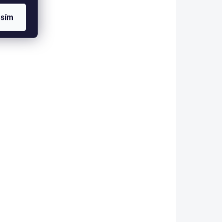
Do košíku
asím
eriál
ím
Těžko nahraditelný materiál
 Svým
při konstrukci především
á z
streamerových mušek. Svým
ou
leskem a pohybem udělá z
 použít
obyčejné mušky účinnou
zbraň. Můžeme ho také použít
na mnoho dalších...
37/3610
KFT-20/3086