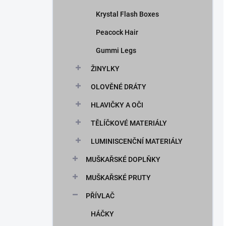
Krystal Flash Boxes
Peacock Hair
Gummi Legs
ŽINYLKY
OLOVĚNÉ DRÁTY
HLAVIČKY A OČI
TĚLÍČKOVÉ MATERIÁLY
LUMINISCENČNÍ MATERIÁLY
MUŠKAŘSKÉ DOPLŇKY
MUŠKAŘSKÉ PRUTY
PŘÍVLAČ
HÁČKY