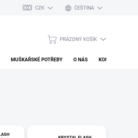
CZK
ČEŠTINA
PRÁZDNÝ KOŠÍK
NÁKUPNÍ
KOŠÍK
MUŠKAŘSKÉ POTŘEBY
O NÁS
KONTAKTY
P
LASH
KRYSTAL FLASH