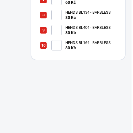
MALOU DRÁŽKOU - MĚDĚNÝ
60 Kč
TPC
HENDS BL134 - BARBLESS
80 Kč
HENDS BL404 - BARBLESS
80 Kč
HENDS BL164 - BARBLESS
80 Kč