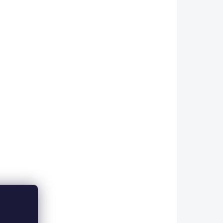
 použít
obyčejné mušky účinnou
zbraň. Můžeme ho také použít
na mnoho dalších...
41/3088
KFT-178/3606
KLADEM
SKLADEM
KRYSTAL FLASH
Á
TINSEL - RŮŽOVÁ -
ČERVENÁ - FIALOVÁ
70 Kč