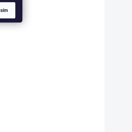
Těžko nahraditelný materiál
asím
eriál
při konstrukci především
ím
streamerových mušek. Svým
 Svým
leskem a pohybem udělá z
á z
obyčejné mušky účinnou
ou
zbraň. Můžeme ho také použít
 použít
na mnoho dalších...
-11/694
KF-34/689
KLADEM
SKLADEM
(>5 KS)
(>5 KS)