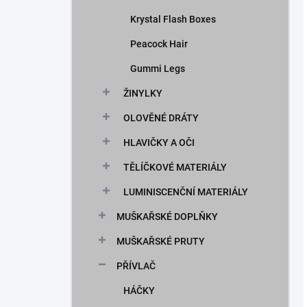
Krystal Flash Boxes
Peacock Hair
Gummi Legs
ŽINYLKY
OLOVĚNÉ DRÁTY
HLAVIČKY A OČI
TĚLÍČKOVÉ MATERIÁLY
LUMINISCENČNÍ MATERIÁLY
MUŠKAŘSKÉ DOPLŇKY
MUŠKAŘSKÉ PRUTY
PŘÍVLAČ
HÁČKY