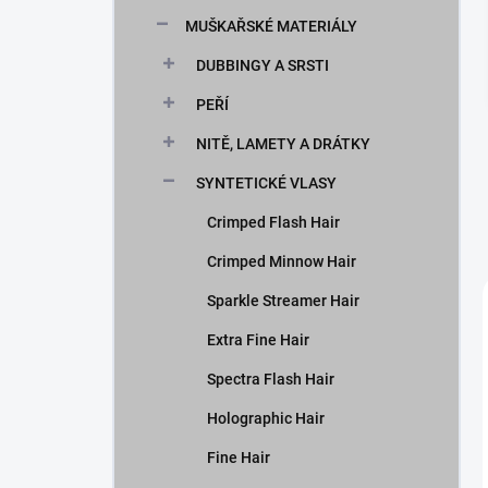
n
MUŠKAŘSKÉ MATERIÁLY
í
p
DUBBINGY A SRSTI
a
n
PEŘÍ
e
NITĚ, LAMETY A DRÁTKY
l
SYNTETICKÉ VLASY
Crimped Flash Hair
Crimped Minnow Hair
Sparkle Streamer Hair
Extra Fine Hair
Spectra Flash Hair
Holographic Hair
Fine Hair