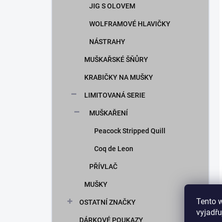
JIG S OLOVEM
WOLFRAMOVÉ HLAVIČKY
NÁSTRAHY
MUŠKAŘSKÉ ŠŇŮRY
KRABIČKY NA MUŠKY
LIMITOVANÁ SERIE
MUŠKAŘENÍ
Peacock Stripped Quill
Coq de Leon
PŘÍVLAČ
MUŠKY
Tento 
OSTATNÍ ZNAČKY
vyjadřu
DÁRKOVÉ POUKAZY