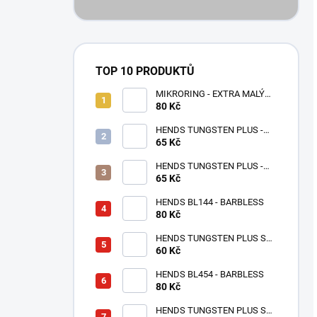
TOP 10 PRODUKTŮ
MIKRORING - EXTRA MALÝ
80 Kč
1,6 x 1,3 mm - 5 KS XXS
HENDS TUNGSTEN PLUS -
65 Kč
RŮŽOVÉ ZLATO TPPG
HENDS TUNGSTEN PLUS -
RŮŽOVÁ ANODIZOVANÁ
65 Kč
TPAP - UV SENZITIVE
HENDS BL144 - BARBLESS
80 Kč
HENDS TUNGSTEN PLUS S
MALOU DRÁŽKOU -
60 Kč
STŘÍBRNÁ TPS
HENDS BL454 - BARBLESS
80 Kč
HENDS TUNGSTEN PLUS S