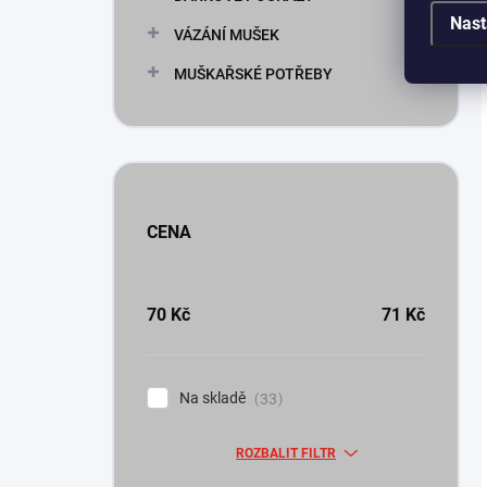
Nast
VÁZÁNÍ MUŠEK
MUŠKAŘSKÉ POTŘEBY
CENA
70
Kč
71
Kč
Na skladě
33
ROZBALIT FILTR