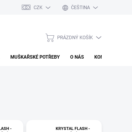
CZK
ČEŠTINA
PRÁZDNÝ KOŠÍK
NÁKUPNÍ
KOŠÍK
MUŠKAŘSKÉ POTŘEBY
O NÁS
KONTAKTY
P
LASH -
KRYSTAL FLASH -