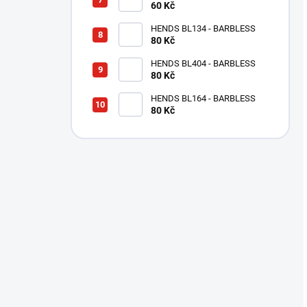
MALOU DRÁŽKOU - MĚDĚNÝ
60 Kč
TPC
HENDS BL134 - BARBLESS
80 Kč
HENDS BL404 - BARBLESS
80 Kč
HENDS BL164 - BARBLESS
80 Kč