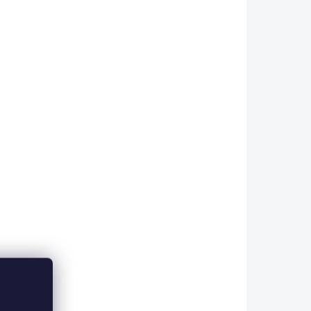
zbraň. Můžeme ho také použít
 použít
na mnoho dalších...
-96/692
KF-13/2395
KLADEM
SKLADEM
(>5 KS)
KRYSTAL FLASH -
-
LOSOSOVÁ
70 Kč
Do košíku