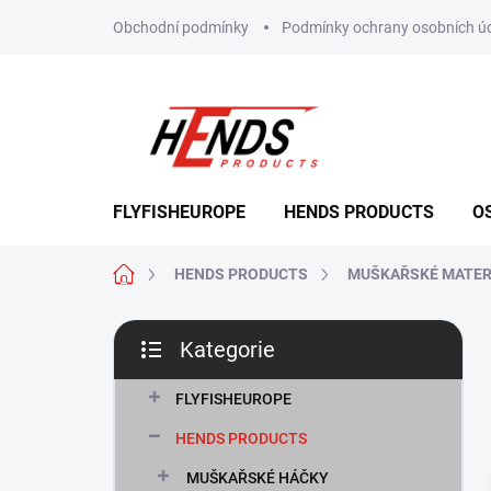
Přejít
Obchodní podmínky
Podmínky ochrany osobních ú
na
obsah
FLYFISHEUROPE
HENDS PRODUCTS
O
Domů
HENDS PRODUCTS
MUŠKAŘSKÉ MATER
P
Kategorie
o
Přeskočit
s
kategorie
t
FLYFISHEUROPE
r
HENDS PRODUCTS
a
n
MUŠKAŘSKÉ HÁČKY