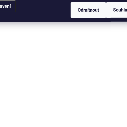
avení
Odmítnout
Souhl
Těžko nahraditelný materiál
Těžko nahraditelný mat
při konstrukci především
při konstrukci předevš
streamerových mušek. Svým
streamerových mušek.
leskem a pohybem udělá z
leskem a pohybem uděl
obyčejné mušky účinnou
obyčejné mušky účinn
zbraň. Můžeme ho také použít
zbraň. Můžeme ho také
na mnoho dalších...
na mnoho dalších...
KF-194/696
KF
SKLADEM
S
(>5 KS)