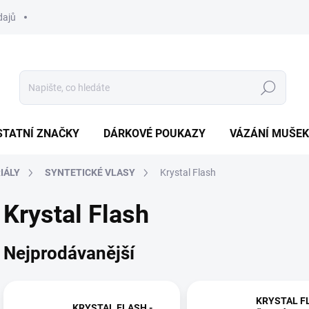
dajů
Hledat
STATNÍ ZNAČKY
DÁRKOVÉ POUKAZY
VÁZÁNÍ MUŠEK
IÁLY
SYNTETICKÉ VLASY
Krystal Flash
Krystal Flash
Nejprodávanější
KRYSTAL F
KRYSTAL FLASH -