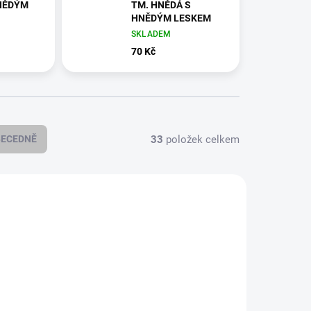
NĚDÝM
TM. HNĚDÁ S
HNĚDÝM LESKEM
SKLADEM
70 Kč
33
položek celkem
BECEDNĚ
90/2401
KF-100/2402