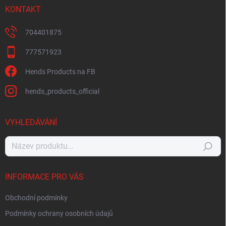
KONTAKT
704401875
777571923
Hends Products na FB
hends_products_official
VYHLEDÁVÁNÍ
Hledat
INFORMACE PRO VÁS
Obchodní podmínky
Podmínky ochrany osobních údajů