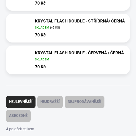
70 Kč
KRYSTAL FLASH DOUBLE - STŘÍBRNÁ/ ČERNÁ
SKLADEM
(>5 KS)
70 Kč
KRYSTAL FLASH DOUBLE - ČERVENÁ / ČERNÁ
SKLADEM
70 Kč
Ř
a
NEJLEVNĚJŠÍ
NEJDRAŽŠÍ
NEJPRODÁVANĚJŠÍ
z
e
ABECEDNĚ
n
í
4
položek celkem
p