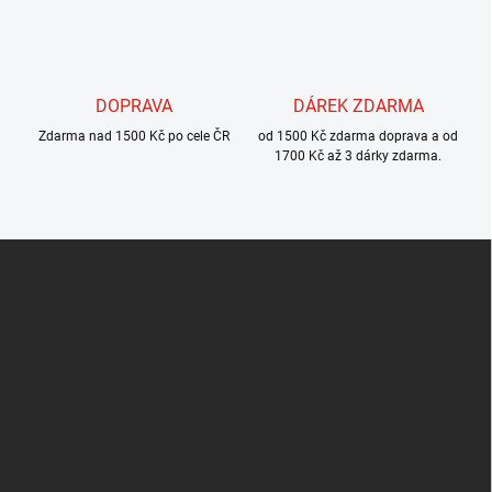
k
y
v
ý
p
DOPRAVA
DÁREK ZDARMA
i
s
Zdarma nad 1500 Kč po cele ČR
od 1500 Kč zdarma doprava a od
u
1700 Kč až 3 dárky zdarma.
Z
á
p
a
t
í