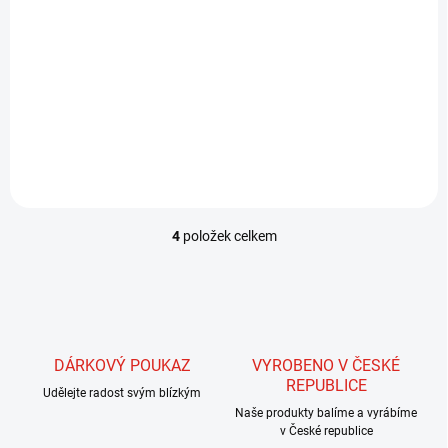
Do košíku
Do košíku
Kroucené vlasy vyrobené
Kroucené vlasy vyrobené
spředením dvou materiálů s
spředením dvou materiálů s
rozdílným barevným efektem.
rozdílným barevným efektem.
4
položek celkem
O
v
l
á
d
a
c
DÁRKOVÝ POUKAZ
VYROBENO V ČESKÉ
í
REPUBLICE
Udělejte radost svým blízkým
p
r
Naše produkty balíme a vyrábíme
v
v České republice