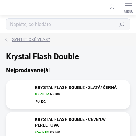
Přejít
na
obsah
Hledat
SYNTETICKÉ VLASY
Krystal Flash Double
Nejprodávanější
KRYSTAL FLASH DOUBLE - ZLATÁ/ ČERNÁ
SKLADEM
(>5 KS)
70 Kč
KRYSTAL FLASH DOUBLE - ČEVENÁ/
PERLEŤOVÁ
SKLADEM
(>5 KS)