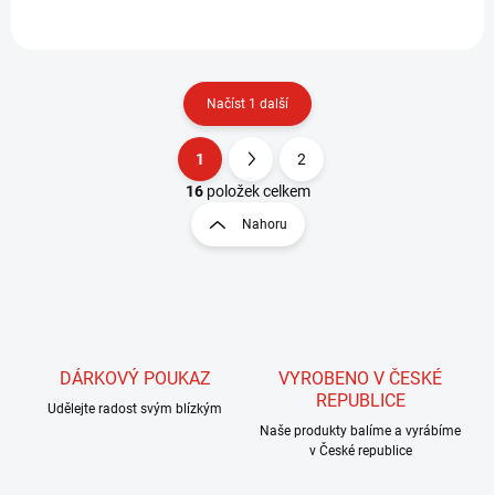
statické a peří...
Načíst 1 další
1
2
O
S
v
t
16
položek celkem
l
r
Nahoru
á
á
d
n
a
k
c
o
í
p
v
r
á
v
DÁRKOVÝ POUKAZ
VYROBENO V ČESKÉ
n
k
REPUBLICE
í
Udělejte radost svým blízkým
y
Naše produkty balíme a vyrábíme
v
v České republice
ý
p