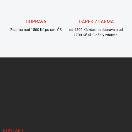
i
s
u
DOPRAVA
DÁREK ZDARMA
Zdarma nad 1500 Kč po cele ČR
od 1500 Kč zdarma doprava a od
1700 Kč až 3 dárky zdarma.
Z
á
p
a
t
í
KONTAKT