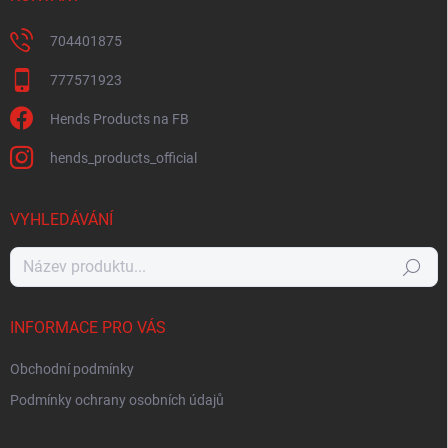
704401875
777571923
Hends Products na FB
hends_products_official
VYHLEDÁVÁNÍ
Hledat
INFORMACE PRO VÁS
Obchodní podmínky
Podmínky ochrany osobních údajů