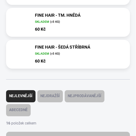
FINE HAIR - TM. HNĚDÁ
SKLADEM
(>5 KS)
60 Kč
FINE HAIR - ŠEDÁ STŘÍBRNÁ
SKLADEM
(>5 KS)
60 Kč
Ř
a
NEJLEVNĚJŠÍ
NEJDRAŽŠÍ
NEJPRODÁVANĚJŠÍ
z
e
ABECEDNĚ
n
í
16
položek celkem
p
r