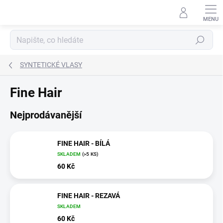
Přejít
na
obsah
Hledat
SYNTETICKÉ VLASY
Fine Hair
Nejprodávanější
FINE HAIR - BÍLÁ
SKLADEM
(>5 KS)
60 Kč
FINE HAIR - REZAVÁ
SKLADEM
60 Kč