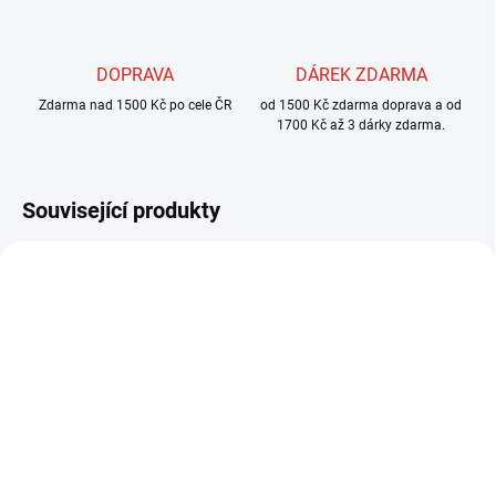
DOPRAVA
DÁREK ZDARMA
Zdarma nad 1500 Kč po cele ČR
od 1500 Kč zdarma doprava a od
1700 Kč až 3 dárky zdarma.
Související produkty
SKLADEM
SKLADEM
(>5 KS)
HENDS 777 BN
HENDS FISH HEAD -