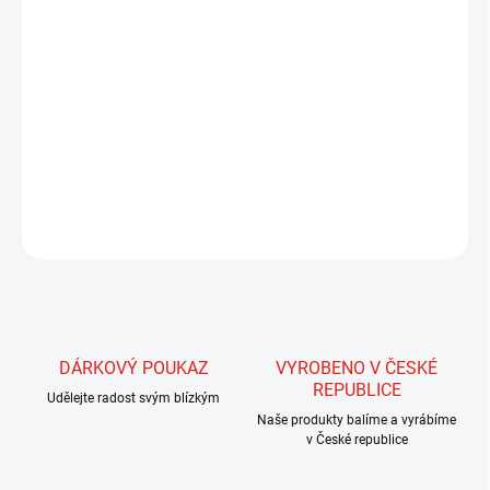
Směs
mnoha
druhů
syntetických
vláken
v
délce
23
cm
.
Směs
obsahuje
vlákna
s
duhovým
leskem
,
kovová
,
matná
,
holografická
,
fluorescenční
vlákna
,
která
tvoří
skvělý
a
barevně
vyvážený
materiál
pro
výrobu
streamerů
nebo
zejména
podobných
nástrah
.
UVS
barvy
obsahují
vlákna
citlivá
na
UV
záření
. Celková délka
vlána je 45 cm.
ZEPTAT SE
HLÍDAT
DÁRKOVÝ POUKAZ
VYROBENO V ČESKÉ
REPUBLICE
Udělejte radost svým blízkým
Naše produkty balíme a vyrábíme
v České republice