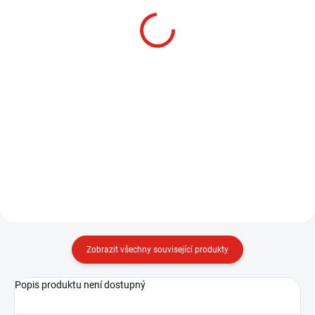
80 Kč
ČIRÉ FIH01
55 Kč
Detail
Detail
Muškařský háček HENDS 777,
navržený speciálně pro lov
Plastová hlavička pro
velkých dravců na streamer,
streamerové mušky, na kterou
nabízí špičkovou pevnost, ostrý
snadno nalepíte 3D oči. Po
hrot a odolnost proti korozi díky
uvázání streameru se hlavička
povrchové úpravě Black Nikl,...
jednoduše nasune přes očko
háčku. Díky tomu rychle a
efektivně...
Zobrazit všechny související produkty
Popis produktu není dostupný