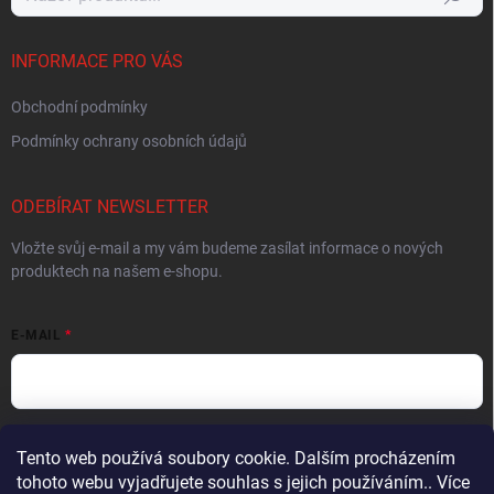
INFORMACE PRO VÁS
Obchodní podmínky
Podmínky ochrany osobních údajů
ODEBÍRAT NEWSLETTER
Vložte svůj e-mail a my vám budeme zasílat informace o nových
produktech na našem e-shopu.
E-MAIL
Vložením e-mailu souhlasíte s
podmínkami ochrany osobních údajů
Tento web používá soubory cookie. Dalším procházením
tohoto webu vyjadřujete souhlas s jejich používáním.. Více
Přihlásit se