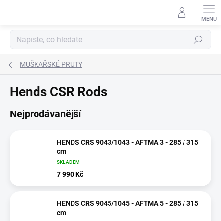
Přejít
na
obsah
Hledat
MUŠKAŘSKÉ PRUTY
Hends CSR Rods
Nejprodávanější
HENDS CRS 9043/1043 - AFTMA 3 - 285 / 315
cm
SKLADEM
7 990 Kč
HENDS CRS 9045/1045 - AFTMA 5 - 285 / 315
cm