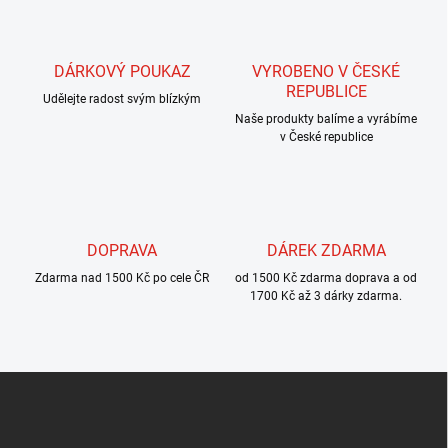
á
d
a
c
DÁRKOVÝ POUKAZ
VYROBENO V ČESKÉ
í
REPUBLICE
Udělejte radost svým blízkým
p
r
Naše produkty balíme a vyrábíme
v
v České republice
k
y
v
ý
p
DOPRAVA
DÁREK ZDARMA
i
s
Zdarma nad 1500 Kč po cele ČR
od 1500 Kč zdarma doprava a od
u
1700 Kč až 3 dárky zdarma.
Z
á
p