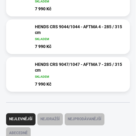
SKLADEM
7 990 Kč
HENDS CRS 9044/1044 - AFTMA 4 - 285 / 315
cm
SKLADEM
7 990 Kč
HENDS CRS 9047/1047 - AFTMA 7 - 285 / 315
cm
SKLADEM
7 990 Kč
Ř
a
NEJLEVNĚJŠÍ
NEJDRAŽŠÍ
NEJPRODÁVANĚJŠÍ
z
e
ABECEDNĚ