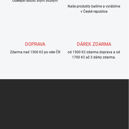
Udělejte radost svým blízkým
p
r
Naše produkty balíme a vyrábíme
v
v České republice
k
y
v
ý
p
DOPRAVA
DÁREK ZDARMA
i
s
Zdarma nad 1500 Kč po cele ČR
od 1500 Kč zdarma doprava a od
u
1700 Kč až 3 dárky zdarma.
Z
á
p
a
t
í