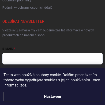
Obchodní podmínky
Podmínky ochrany osobních údajů
ODEBÍRAT NEWSLETTER
Vložte svůj e-mail a my vám budeme zasílat informace o nových
produktech na našem e-shopu.
E-MAIL
Vložením e-mailu souhlasíte s
podmínkami ochrany osobních údajů
Tento web používá soubory cookie. Dalším procházením
tohoto webu vyjadřujete souhlas s jejich používáním.. Více
Přihlásit se
informací
zde
.
Nastavení
Copyright 2026
Muškařský obchod z Beskyd - Hends Products
. Všechna