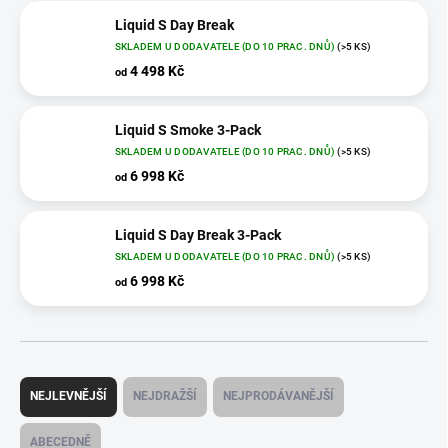
Liquid S Day Break
SKLADEM U DODAVATELE (DO 10 PRAC. DNŮ)
(>5 KS)
4 498 Kč
od
Liquid S Smoke 3-Pack
SKLADEM U DODAVATELE (DO 10 PRAC. DNŮ)
(>5 KS)
6 998 Kč
od
Liquid S Day Break 3-Pack
SKLADEM U DODAVATELE (DO 10 PRAC. DNŮ)
(>5 KS)
6 998 Kč
od
Ř
a
NEJLEVNĚJŠÍ
NEJDRAŽŠÍ
NEJPRODÁVANĚJŠÍ
z
e
ABECEDNĚ