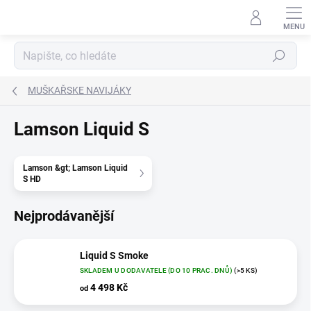
Přejít
na
obsah
Hledat
MUŠKAŘSKE NAVIJÁKY
Lamson Liquid S
Lamson &gt; Lamson Liquid
S HD
Nejprodávanější
Liquid S Smoke
SKLADEM U DODAVATELE (DO 10 PRAC. DNŮ)
(>5 KS)
4 498 Kč
od