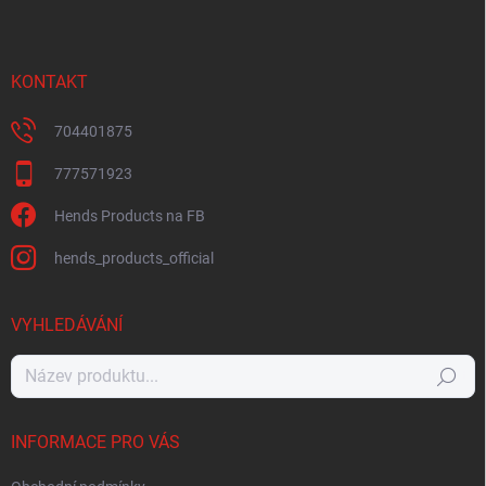
KONTAKT
704401875
777571923
Hends Products na FB
hends_products_official
VYHLEDÁVÁNÍ
Hledat
INFORMACE PRO VÁS