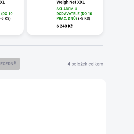
3XL
Weigh Net XXL
SKLADEM U
 (DO 10
DODAVATELE (DO 10
(>5 KS)
PRAC. DNŮ)
(>5 KS)
6 248 Kč
4
položek celkem
BECEDNĚ
A-R709
MA-R141