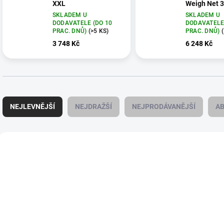
XXL
Weigh Net 
SKLADEM U
SKLADEM U
DODAVATELE (DO 10
DODAVATELE
PRAC. DNŮ)
(>5 KS)
PRAC. DNŮ)
3 748 Kč
6 248 Kč
Ř
a
NEJLEVNĚJŠÍ
NEJDRAŽŠÍ
NEJPRODÁVANĚJŠÍ
A
z
e
n
V
í
ý
MA-R420
M
p
p
r
i
o
s
d
p
u
r
k
o
t