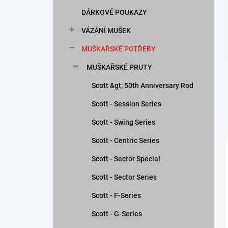
n
DÁRKOVÉ POUKAZY
í
p
VÁZÁNÍ MUŠEK
a
n
MUŠKAŘSKÉ POTŘEBY
e
MUŠKAŘSKÉ PRUTY
l
Scott &gt; 50th Anniversary Rod
Scott - Session Series
Scott - Swing Series
Scott - Centric Series
Scott - Sector Special
Scott - Sector Series
Scott - F-Series
Scott - G-Series