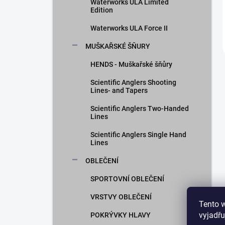
Waterworks ULA Limited
Edition
Waterworks ULA Force II
MUŠKAŘSKÉ ŠŇURY
HENDS - Muškařské šňůry
Scientific Anglers Shooting
Lines- and Tapers
Scientific Anglers Two-Handed
Lines
Scientific Anglers Single Hand
Lines
OBLEČENÍ
SPORTOVNÍ OBLEČENÍ
VRSTVY OBLEČENÍ
Tento 
vyjadřu
POKRÝVKY HLAVY