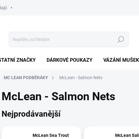
dajů
Hledat
STATNÍ ZNAČKY
DÁRKOVÉ POUKAZY
VÁZÁNÍ MUŠEK
MC LEAN PODBĚRÁKY
McLean - Salmon Nets
McLean - Salmon Nets
Nejprodávanější
McLean Sea Trout
McLean Sa