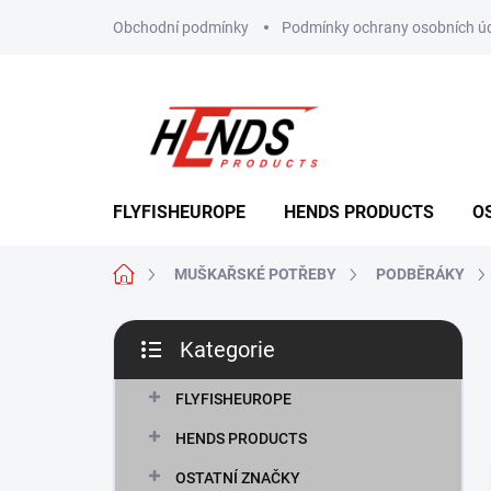
Přejít
Obchodní podmínky
Podmínky ochrany osobních ú
na
obsah
FLYFISHEUROPE
HENDS PRODUCTS
O
Domů
MUŠKAŘSKÉ POTŘEBY
PODBĚRÁKY
P
Kategorie
o
Přeskočit
s
kategorie
t
FLYFISHEUROPE
r
HENDS PRODUCTS
a
n
OSTATNÍ ZNAČKY