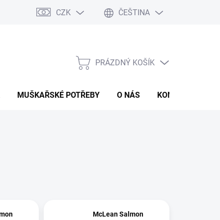
CZK
ČEŠTINA
PRÁZDNÝ KOŠÍK
NÁKUPNÍ
KOŠÍK
MUŠKAŘSKÉ POTŘEBY
O NÁS
KONTAKTY
P
lmon
McLean Salmon