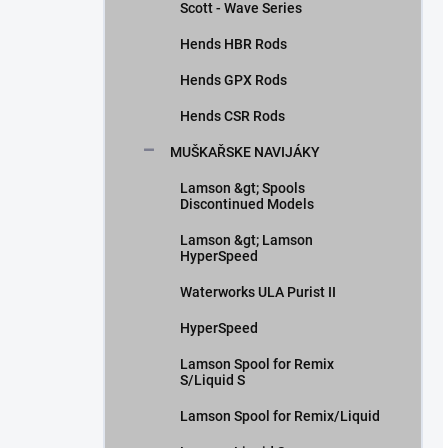
Scott - Wave Series
Hends HBR Rods
Hends GPX Rods
Hends CSR Rods
MUŠKAŘSKE NAVIJÁKY
Lamson &gt; Spools
Discontinued Models
Lamson &gt; Lamson
HyperSpeed
Waterworks ULA Purist II
HyperSpeed
Lamson Spool for Remix
S/Liquid S
Lamson Spool for Remix/Liquid