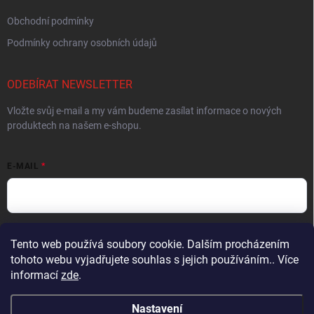
Obchodní podmínky
Podmínky ochrany osobních údajů
ODEBÍRAT NEWSLETTER
Vložte svůj e-mail a my vám budeme zasílat informace o nových
produktech na našem e-shopu.
E-MAIL
Vložením e-mailu souhlasíte s
podmínkami ochrany osobních údajů
Tento web používá soubory cookie. Dalším procházením
tohoto webu vyjadřujete souhlas s jejich používáním.. Více
Přihlásit se
informací
zde
.
Nastavení