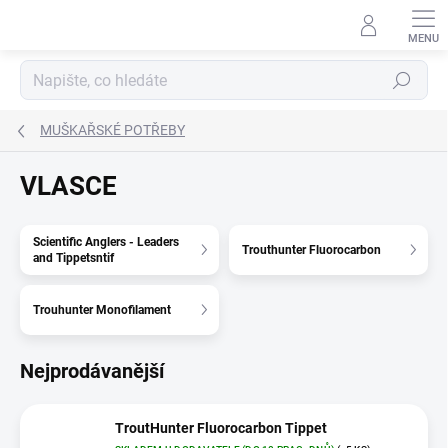
Přejít
na
obsah
Hledat
MUŠKAŘSKÉ POTŘEBY
VLASCE
Scientific Anglers - Leaders
Trouthunter Fluorocarbon
and Tippetsntif
Trouhunter Monofilament
Nejprodávanější
TroutHunter Fluorocarbon Tippet