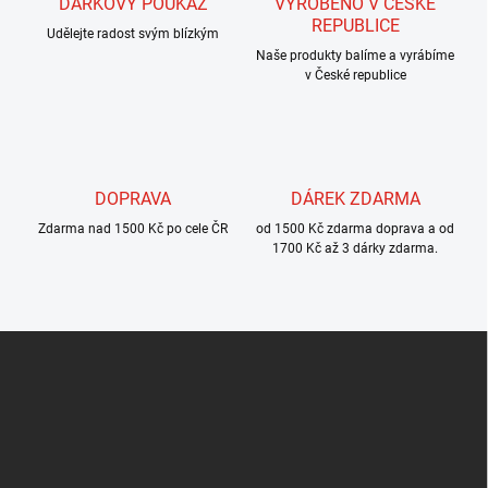
v
DÁRKOVÝ POUKAZ
VYROBENO V ČESKÉ
n
k
REPUBLICE
í
Udělejte radost svým blízkým
y
Naše produkty balíme a vyrábíme
v
v České republice
ý
p
i
s
u
DOPRAVA
DÁREK ZDARMA
Zdarma nad 1500 Kč po cele ČR
od 1500 Kč zdarma doprava a od
1700 Kč až 3 dárky zdarma.
Z
á
p
a
t
í