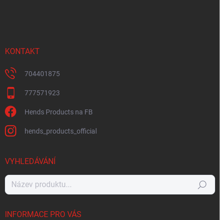
KONTAKT
704401875
777571923
Hends Products na FB
hends_products_official
VYHLEDÁVÁNÍ
Hledat
INFORMACE PRO VÁS