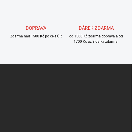
k
y
v
ý
p
DOPRAVA
DÁREK ZDARMA
i
s
Zdarma nad 1500 Kč po cele ČR
od 1500 Kč zdarma doprava a od
u
1700 Kč až 3 dárky zdarma.
Z
á
p
a
t
í