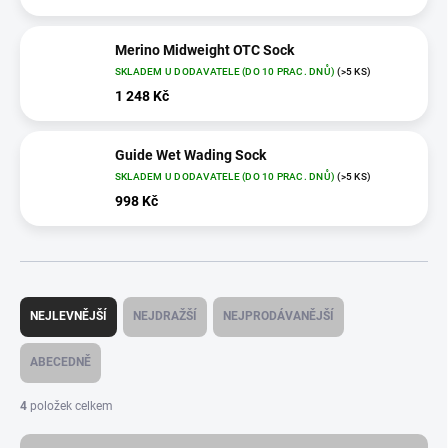
Merino Midweight OTC Sock
SKLADEM U DODAVATELE (DO 10 PRAC. DNŮ)
(>5 KS)
1 248 Kč
Guide Wet Wading Sock
SKLADEM U DODAVATELE (DO 10 PRAC. DNŮ)
(>5 KS)
998 Kč
Ř
a
NEJLEVNĚJŠÍ
NEJDRAŽŠÍ
NEJPRODÁVANĚJŠÍ
z
e
ABECEDNĚ
n
í
4
položek celkem
p
r