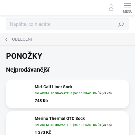
Přejít
na
obsah
Hledat
OBLEČENÍ
PONOŽKY
Nejprodávanější
Mid-Calf Liner Sock
SKLADEM U DODAVATELE (DO 10 PRAC. DNŮ)
(>5 KS)
748 Kč
Merino Thermal OTC Sock
SKLADEM U DODAVATELE (DO 10 PRAC. DNŮ)
(>5 KS)
1 373 Kč