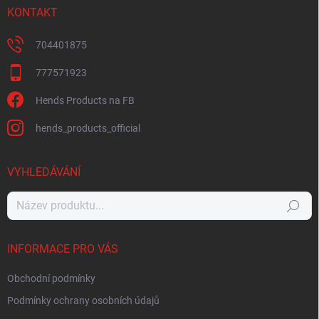
KONTAKT
704401875
777571923
Hends Products na FB
hends_products_official
VYHLEDÁVÁNÍ
Hledat
INFORMACE PRO VÁS
Obchodní podmínky
Podmínky ochrany osobních údajů