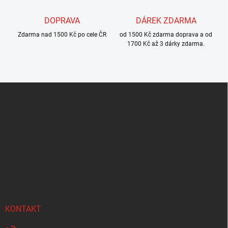
ý
p
DOPRAVA
DÁREK ZDARMA
i
s
Zdarma nad 1500 Kč po cele ČR
od 1500 Kč zdarma doprava a od
u
1700 Kč až 3 dárky zdarma.
Z
á
p
a
t
í
KONTAKT