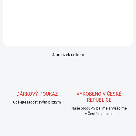
Snake River Mud - víceúčelová
Ekologická wolframová
potápěcí pasta pro návazce a
tmelová zátěž, netoxická a
mušky. Pomáhá muškám
opakovaně použitelná, v
rychleji se potopit, narušuje
uhelné barvě. Ideální pro
povrchové napětí vody a
nymfy, snadno nastavitelná
maskuje návazec. Biologicky
hmotnost a hloubka.
rozložitelná a...
4
položek celkem
O
v
l
á
d
a
c
DÁRKOVÝ POUKAZ
VYROBENO V ČESKÉ
í
REPUBLICE
Udělejte radost svým blízkým
p
r
Naše produkty balíme a vyrábíme
v
v České republice
k
y
v