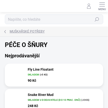
Přejít
na
obsah
Hledat
MUŠKAŘSKÉ POTŘEBY
PÉČE O ŠŇURY
Nejprodávanější
Fly Line Floatant
SKLADEM
(>5 KS)
90 Kč
Snake River Mud
SKLADEM U DODAVATELE (DO 10 PRAC. DNŮ)
(>5 KS)
248 Kč