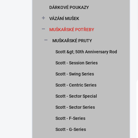
n
DÁRKOVÉ POUKAZY
í
p
VÁZÁNÍ MUŠEK
a
n
MUŠKAŘSKÉ POTŘEBY
e
MUŠKAŘSKÉ PRUTY
l
Scott &gt; 50th Anniversary Rod
Scott - Session Series
Scott - Swing Series
Scott - Centric Series
Scott - Sector Special
Scott - Sector Series
Scott - F-Series
Scott - G-Series