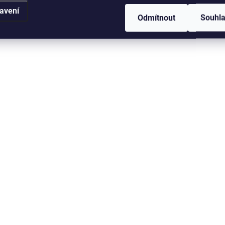
avení
nenáročné. Je vyroben z
nenáročné. Je vyroben
Odmítnout
Souhl
kvalitního materiálu a nemá
kvalitního materiálu a
tvarovou paměť, takže i takto
tvarovou paměť, takže i
levný vlasec splňuje mnoho
levný vlasec splňuje m
požadavků na kvalitní...
požadavků na kvalitní..
WF-3-F/2282
WF-3
SKLADEM
S
CLASSIC FLYFISHING
CLASSIC FLYFIS
LINE WF - FLOATING -
LINE WF - FLOATI
AFTMA 7 - 100 Ft / 27
AFTMA 8 - 100 Ft 