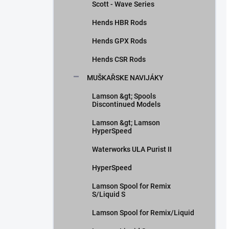
Scott - Wave Series
Hends HBR Rods
Hends GPX Rods
Hends CSR Rods
MUŠKAŘSKE NAVIJÁKY
Lamson &gt; Spools
Discontinued Models
Lamson &gt; Lamson
HyperSpeed
Waterworks ULA Purist II
HyperSpeed
Lamson Spool for Remix
S/Liquid S
Lamson Spool for Remix/Liquid