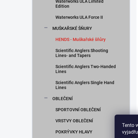
Waterworks ULA Limited
Edition
Waterworks ULA Force II
MUŠKAŘSKÉ ŠŇURY
HENDS - Muškařské šňůry
Scientific Anglers Shooting
Lines- and Tapers
Scientific Anglers Two-Handed
Lines
Scientific Anglers Single Hand
Lines
OBLEČENÍ
SPORTOVNÍ OBLEČENÍ
VRSTVY OBLEČENÍ
Tento 
vyjadřu
POKRÝVKY HLAVY