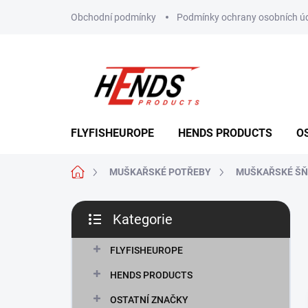
Přejít
Obchodní podmínky
Podmínky ochrany osobních ú
na
obsah
FLYFISHEUROPE
HENDS PRODUCTS
O
Domů
MUŠKAŘSKÉ POTŘEBY
MUŠKAŘSKÉ Š
P
Kategorie
o
Přeskočit
s
kategorie
t
FLYFISHEUROPE
r
HENDS PRODUCTS
a
n
OSTATNÍ ZNAČKY