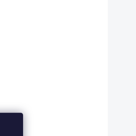
-F/2280
WF-3-F/2281
KLADEM
SKLADEM
HING
CLASSIC FLYFISHING
NG -
LINE WF - FLOATING -
/ 27
AFTMA 6 - 100 Ft / 27
m
490 Kč
Do košíku
Torpédová, plovoucí
muškařská šňůra pro