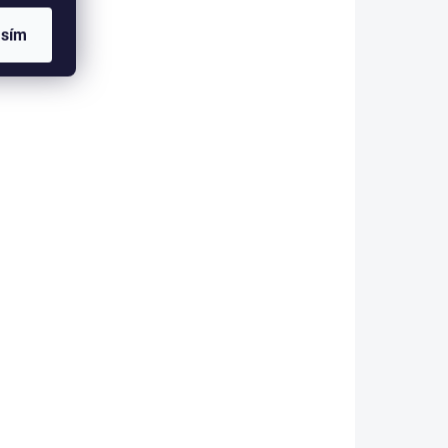
 z
nenáročné. Je vyroben z
asím
 nemá
kvalitního materiálu a nemá
 takto
tvarovou paměť, takže i takto
noho
levný vlasec splňuje mnoho
.
požadavků na kvalitní...
-F/2283
L000/2068
KLADEM
SKLADEM
HING
NYMPHING LINE -
NG -
OLIVOVÁ 0,58 mm
/ 27
L000