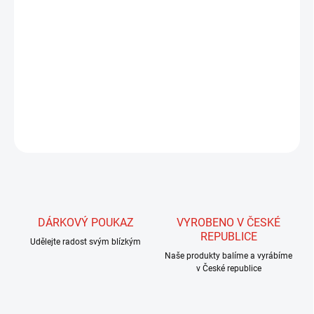
MŮŽEME DORUČIT DO:
ZVOLTE VARIANTU
MOŽNOSTI DORUČENÍ
−
+
Přidat do košíku
DETAILNÍ INFORMACE
ZEPTAT SE
HLÍDAT
DÁRKOVÝ POUKAZ
VYROBENO V ČESKÉ
REPUBLICE
Udělejte radost svým blízkým
Naše produkty balíme a vyrábíme
v České republice