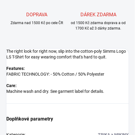
DOPRAVA
DÁREK ZDARMA
Zdarma nad 1500 Kč po cele ČR
od 1500 Kč zdarma doprava a od
1700 Kč až 3 dárky zdarma.
The right look for right now, slip into the cotton-poly Simms Logo
LS T-Shirt for easy wearing comfort that's hard to quit.
Features:
FABRIC TECHNOLOGY: - 50% Cotton / 50% Polyester
Care:
Machine wash and dry. See garment label for details.
Doplňkové parametry
Kategorie
:
TRIKA a MIKINY