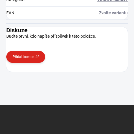
EAN
:
Zvolte variantu
Diskuze
Buďte první, kdo napíše příspěvek k této položce.
Přidat komentář
Z
á
p
a