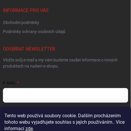
INFORMACE PRO VÁS
Obchodní podmínky
Podmínky ochrany osobních údajů
ODEBÍRAT NEWSLETTER
Vložte svůj e-mail a my vám budeme zasílat informace o nových
produktech na našem e-shopu.
E-MAIL
Vložením e-mailu souhlasíte s
podmínkami ochrany osobních údajů
Tento web používá soubory cookie. Dalším procházením
tohoto webu vyjadřujete souhlas s jejich používáním.. Více
Přihlásit se
informací
zde
.