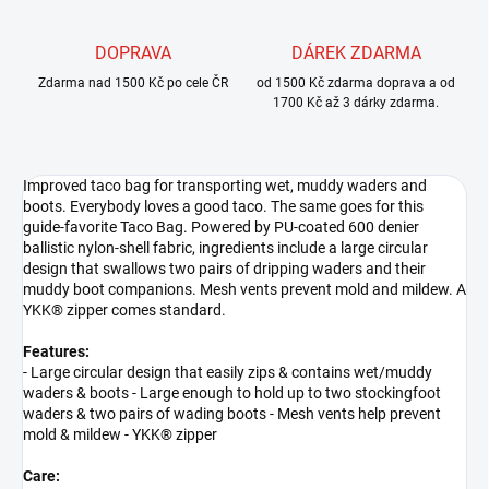
DOPRAVA
DÁREK ZDARMA
Zdarma nad 1500 Kč po cele ČR
od 1500 Kč zdarma doprava a od
1700 Kč až 3 dárky zdarma.
Improved taco bag for transporting wet, muddy waders and
boots. Everybody loves a good taco. The same goes for this
guide-favorite Taco Bag. Powered by PU-coated 600 denier
ballistic nylon-shell fabric, ingredients include a large circular
design that swallows two pairs of dripping waders and their
muddy boot companions. Mesh vents prevent mold and mildew. A
YKK® zipper comes standard.
Features:
- Large circular design that easily zips & contains wet/muddy
waders & boots - Large enough to hold up to two stockingfoot
waders & two pairs of wading boots - Mesh vents help prevent
mold & mildew - YKK® zipper
Care: