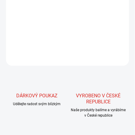
MŮŽEME DORUČIT DO:
ZVOLTE VARIANTU
MOŽNOSTI DORUČENÍ
−
+
Přidat do košíku
DETAILNÍ INFORMACE
ZEPTAT SE
HLÍDAT
DÁRKOVÝ POUKAZ
VYROBENO V ČESKÉ
REPUBLICE
Udělejte radost svým blízkým
Naše produkty balíme a vyrábíme
v České republice