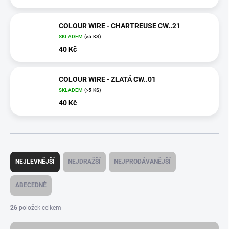
COLOUR WIRE - CHARTREUSE CW..21
SKLADEM
(>5 KS)
40 Kč
COLOUR WIRE - ZLATÁ CW..01
SKLADEM
(>5 KS)
40 Kč
Ř
a
NEJLEVNĚJŠÍ
NEJDRAŽŠÍ
NEJPRODÁVANĚJŠÍ
z
e
ABECEDNĚ
n
í
26
položek celkem
p
r