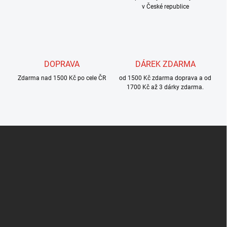
v
v České republice
ý
p
i
s
u
DOPRAVA
DÁREK ZDARMA
Zdarma nad 1500 Kč po cele ČR
od 1500 Kč zdarma doprava a od
1700 Kč až 3 dárky zdarma.
Z
á
p
a
t
í