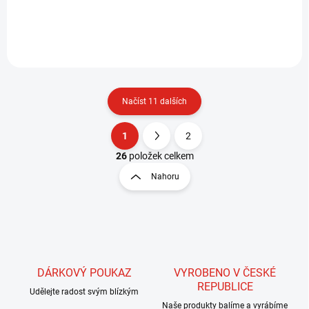
Používáme je z mnoha
důvodů. Zpevňujeme s nimi
tělíčka, zhotovujeme
kroužkování. Pomocí drátků
můžeme...
Načíst 11 dalších
1
2
O
S
v
t
26
položek celkem
l
r
Nahoru
á
á
d
n
a
k
c
o
í
p
v
r
á
v
DÁRKOVÝ POUKAZ
VYROBENO V ČESKÉ
n
k
REPUBLICE
í
Udělejte radost svým blízkým
y
Naše produkty balíme a vyrábíme