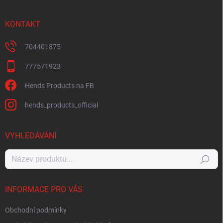
KONTAKT
704401875
777571923
Hends Products na FB
hends_products_official
VYHLEDÁVÁNÍ
Hledat
INFORMACE PRO VÁS
Obchodní podmínky