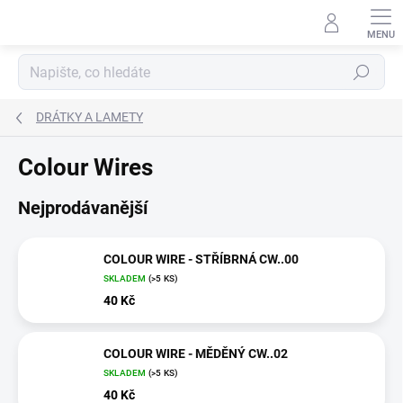
Přejít
na
obsah
Hledat
DRÁTKY A LAMETY
Colour Wires
Nejprodávanější
COLOUR WIRE - STŘÍBRNÁ CW..00
SKLADEM
(>5 KS)
40 Kč
COLOUR WIRE - MĚDĚNÝ CW..02
SKLADEM
(>5 KS)
40 Kč