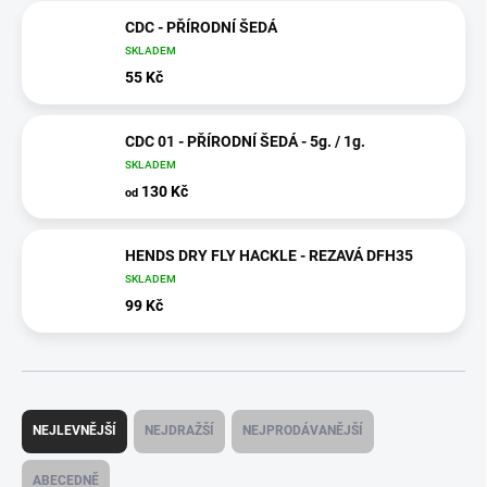
CDC - PŘÍRODNÍ ŠEDÁ
SKLADEM
55 Kč
CDC 01 - PŘÍRODNÍ ŠEDÁ - 5g. / 1g.
SKLADEM
130 Kč
od
HENDS DRY FLY HACKLE - REZAVÁ DFH35
SKLADEM
99 Kč
Ř
a
NEJLEVNĚJŠÍ
NEJDRAŽŠÍ
NEJPRODÁVANĚJŠÍ
z
e
ABECEDNĚ