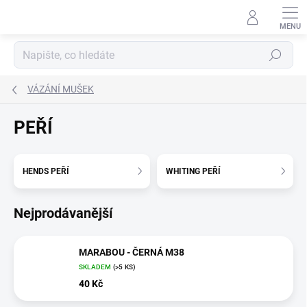
Přejít
na
obsah
Hledat
VÁZÁNÍ MUŠEK
PEŘÍ
HENDS PEŘÍ
WHITING PEŘÍ
Nejprodávanější
MARABOU - ČERNÁ M38
SKLADEM
(>5 KS)
40 Kč