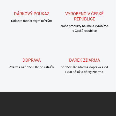
p
v
r
á
v
DÁRKOVÝ POUKAZ
VYROBENO V ČESKÉ
n
k
REPUBLICE
í
Udělejte radost svým blízkým
y
Naše produkty balíme a vyrábíme
v
v České republice
ý
p
i
s
u
DOPRAVA
DÁREK ZDARMA
Zdarma nad 1500 Kč po cele ČR
od 1500 Kč zdarma doprava a od
1700 Kč až 3 dárky zdarma.
Z
á
p
a