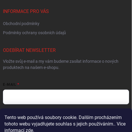
INFORMACE PRO VÁS
Obchodní podmínky
Podmínky ochrany osobních údajů
ODEBÍRAT NEWSLETTER
Vložte svůj e-mail a my vám budeme zasílat informace o nových
produktech na našem e-shopu.
E-MAIL
Vložením e-mailu souhlasíte s
podmínkami ochrany osobních údajů
Tento web používá soubory cookie. Dalším procházením
tohoto webu vyjadřujete souhlas s jejich používáním.. Více
Přihlásit se
informací
zde
.