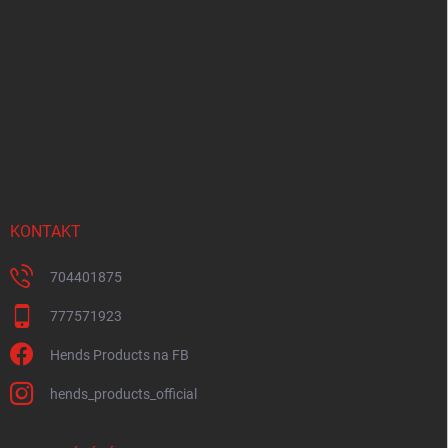
á
p
a
t
í
KONTAKT
704401875
777571923
Hends Products na FB
hends_products_official