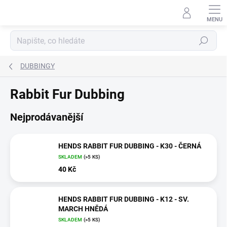
Přejít
na
obsah
Hledat
DUBBINGY
Rabbit Fur Dubbing
Nejprodávanější
HENDS RABBIT FUR DUBBING - K30 - ČERNÁ
SKLADEM
(>5 KS)
40 Kč
HENDS RABBIT FUR DUBBING - K12 - SV.
MARCH HNĚDÁ
SKLADEM
(>5 KS)