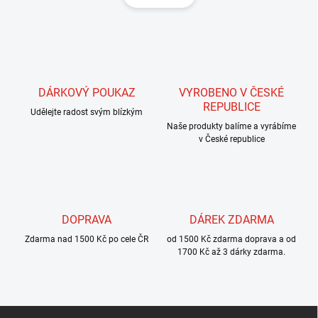
á
d
n
a
k
c
o
í
p
v
r
á
v
DÁRKOVÝ POUKAZ
VYROBENO V ČESKÉ
n
k
REPUBLICE
í
Udělejte radost svým blízkým
y
Naše produkty balíme a vyrábíme
v
v České republice
ý
p
i
s
u
DOPRAVA
DÁREK ZDARMA
Zdarma nad 1500 Kč po cele ČR
od 1500 Kč zdarma doprava a od
1700 Kč až 3 dárky zdarma.
Z