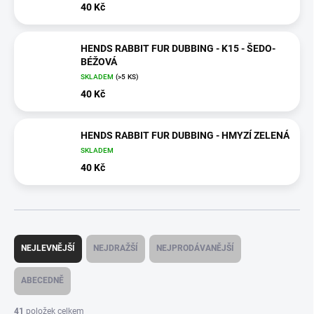
40 Kč
HENDS RABBIT FUR DUBBING - K15 - ŠEDO-
BÉŽOVÁ
SKLADEM
(>5 KS)
40 Kč
HENDS RABBIT FUR DUBBING - HMYZÍ ZELENÁ
SKLADEM
40 Kč
Ř
a
NEJLEVNĚJŠÍ
NEJDRAŽŠÍ
NEJPRODÁVANĚJŠÍ
z
e
ABECEDNĚ
n
í
41
položek celkem