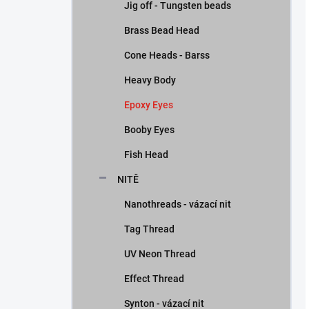
Jig off - Tungsten beads
Brass Bead Head
Cone Heads - Barss
Heavy Body
Epoxy Eyes
Booby Eyes
Fish Head
NITĚ
Nanothreads - vázací nit
Tag Thread
UV Neon Thread
Effect Thread
Synton - vázací nit