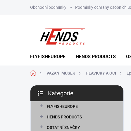
Přejít
Obchodní podmínky
Podmínky ochrany osobních ú
na
obsah
FLYFISHEUROPE
HENDS PRODUCTS
O
Domů
VÁZÁNÍ MUŠEK
HLAVIČKY A OČI
Ep
P
Kategorie
o
Přeskočit
s
kategorie
t
FLYFISHEUROPE
r
HENDS PRODUCTS
a
n
OSTATNÍ ZNAČKY