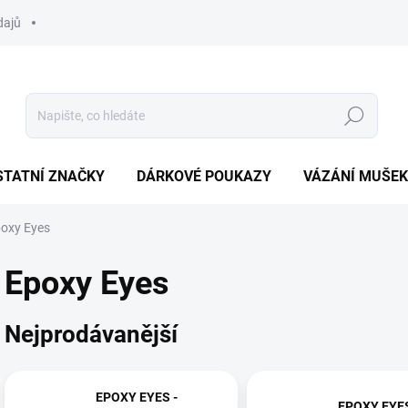
dajů
Hledat
STATNÍ ZNAČKY
DÁRKOVÉ POUKAZY
VÁZÁNÍ MUŠEK
oxy Eyes
Epoxy Eyes
Nejprodávanější
EPOXY EYES -
EPOXY EYES