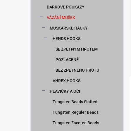
n
DÁRKOVÉ POUKAZY
í
p
VÁZÁNÍ MUŠEK
a
n
MUŠKAŘSKÉ HÁČKY
e
HENDS HOOKS
l
SE ZPĚTNÝM HROTEM
POZLACENÉ
BEZ ZPĚTNÉHO HROTU
AHREX HOOKS
HLAVIČKY A OČI
Tungsten Beads Slotted
Tungsten Reguler Beads
Tungsten Faceted Beads