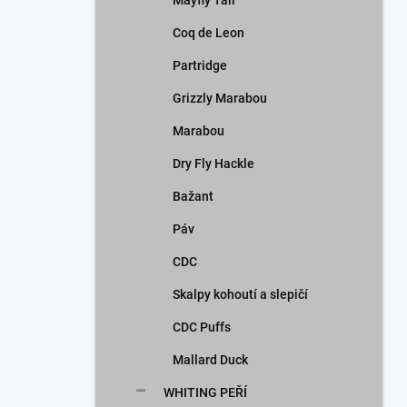
Mayfly Tail
Coq de Leon
Partridge
Grizzly Marabou
Marabou
Dry Fly Hackle
Bažant
Páv
CDC
Skalpy kohoutí a slepičí
CDC Puffs
Mallard Duck
WHITING PEŘÍ