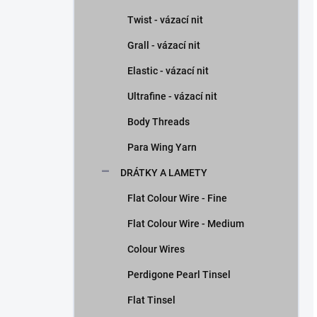
Twist - vázací nit
Grall - vázací nit
Elastic - vázací nit
Ultrafine - vázací nit
Body Threads
Para Wing Yarn
DRÁTKY A LAMETY
Flat Colour Wire - Fine
Flat Colour Wire - Medium
Colour Wires
Perdigone Pearl Tinsel
Flat Tinsel