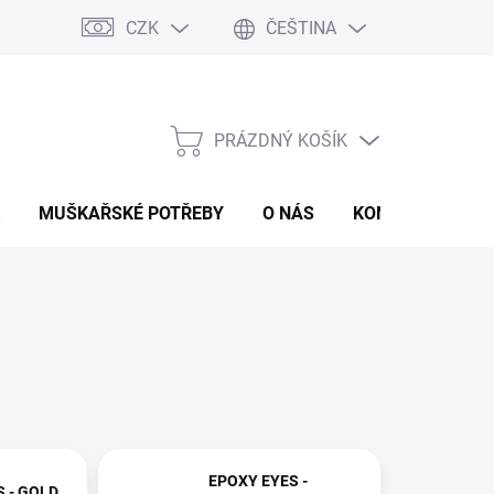
CZK
ČEŠTINA
PRÁZDNÝ KOŠÍK
NÁKUPNÍ
KOŠÍK
MUŠKAŘSKÉ POTŘEBY
O NÁS
KONTAKTY
P
EPOXY EYES -
 - GOLD