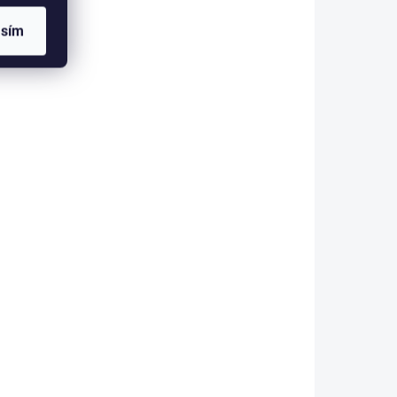
etail
Detail
asím
eré
Velmi realistické oči, které
rů. Oči
zvýší účinnost streamerů. Oči
vných
jsou zhotoveny z barevných
oka, na
fólií, které tvoří základ oka, na
va
němž je nanesena vrstva
ky.
pryskyřice ve tvaru čočky.
Oči...