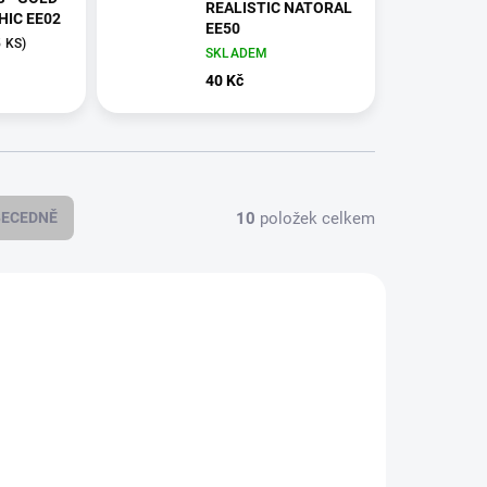
REALISTIC NATORAL
HOLOGRAPHIC EE02
EE50
5 KS)
SKLADEM
40 Kč
10
položek celkem
BECEDNĚ
45-2373
EE-03/1041-2349