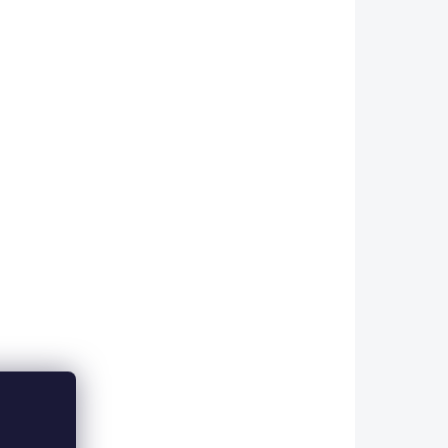
oka, na
fólií, které tvoří základ oka, na
va
němž je nanesena vrstva
ky.
pryskyřice ve tvaru čočky.
Oči...
39-2332
EE-10/1188-2397
KLADEM
SKLADEM
(>5 KS)
(>5 KS)
LVER
EPOXY EYES - ŽLUTÁ
APHIC EE01
FLUO. EE08
40 Kč