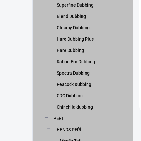
Superfine Dubbing
Blend Dubbing
Gleamy Dubbing
Hare Dubbing Plus
Hare Dubbing
Rabbit Fur Dubbing
Spectra Dubbing
Peacock Dubbing
CDC Dubbing
Chinchila dubbing
PEŘÍ
HENDS PEŘÍ