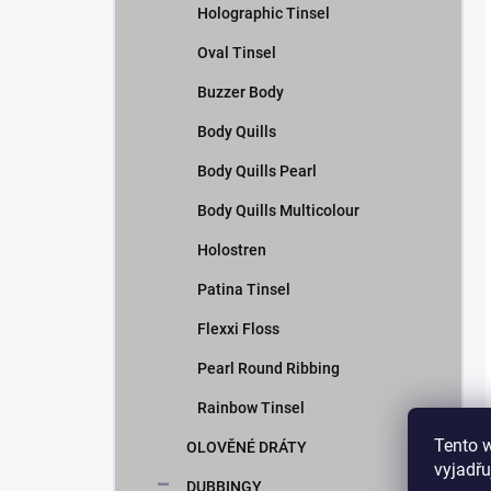
Holographic Tinsel
Oval Tinsel
Buzzer Body
Body Quills
Body Quills Pearl
Body Quills Multicolour
Holostren
Patina Tinsel
Flexxi Floss
Pearl Round Ribbing
Rainbow Tinsel
Tento 
OLOVĚNÉ DRÁTY
vyjadřu
DUBBINGY