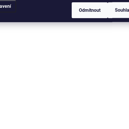
avení
D
Detail
Odmítnout
Souhl
Velmi realistické oči, kt
Velmi realistické oči, které
zvýší účinnost streame
zvýší účinnost streamerů. Oči
jsou zhotoveny z bare
jsou zhotoveny z barevných
fólií, které tvoří základ 
fólií, které tvoří základ oka, na
němž je nanesena vrst
němž je nanesena vrstva
pryskyřice ve tvaru čoč
pryskyřice ve tvaru čočky.
Oči...
Oči...
EE-05/1043-3883