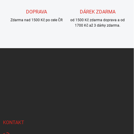
ý
p
DOPRAVA
DÁREK ZDARMA
i
s
Zdarma nad 1500 Kč po cele ČR
od 1500 Kč zdarma doprava a od
u
1700 Kč až 3 dárky zdarma.
Z
á
p
a
t
í
KONTAKT