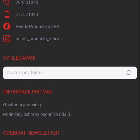
704401875
777571923
Hends Products na FB
hends_products_official
VYHLEDÁVÁNÍ
Hledat
INFORMACE PRO VÁS
Obchodní podmínky
Podmínky ochrany osobních údajů
ODEBÍRAT NEWSLETTER