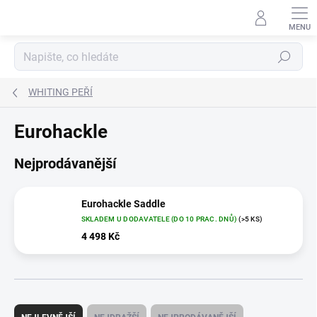
Přejít
na
obsah
Hledat
WHITING PEŘÍ
Eurohackle
Nejprodávanější
Eurohackle Saddle
SKLADEM U DODAVATELE (DO 10 PRAC. DNŮ)
(>5 KS)
4 498 Kč
Ř
a