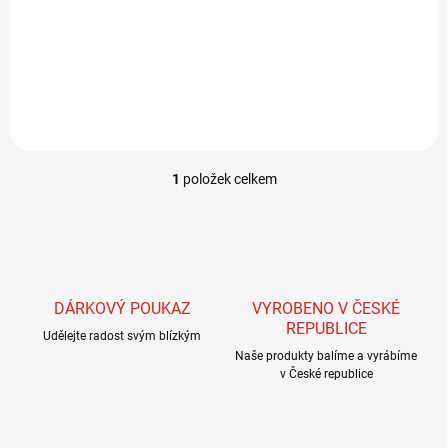
t
4 498 Kč
ů
Detail
1
položek celkem
O
v
l
á
d
a
c
DÁRKOVÝ POUKAZ
VYROBENO V ČESKÉ
í
REPUBLICE
Udělejte radost svým blízkým
p
r
Naše produkty balíme a vyrábíme
v
v České republice
k
y
v