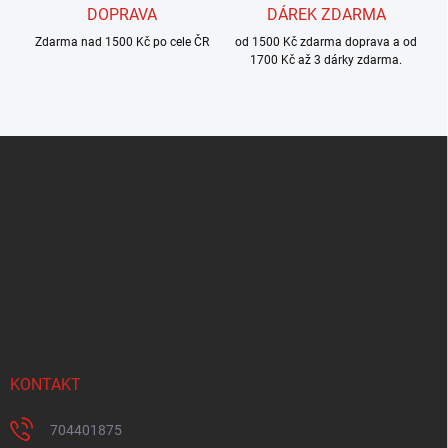
DOPRAVA
DÁREK ZDARMA
Zdarma nad 1500 Kč po cele ČR
od 1500 Kč zdarma doprava a od
1700 Kč až 3 dárky zdarma.
Z
á
p
a
t
í
KONTAKT
704401875