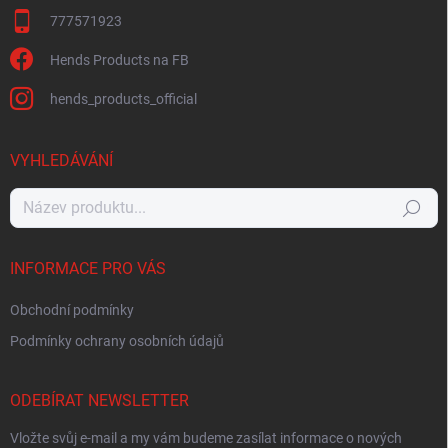
777571923
Hends Products na FB
hends_products_official
VYHLEDÁVÁNÍ
Hledat
INFORMACE PRO VÁS
Obchodní podmínky
Podmínky ochrany osobních údajů
ODEBÍRAT NEWSLETTER
Vložte svůj e-mail a my vám budeme zasílat informace o nových