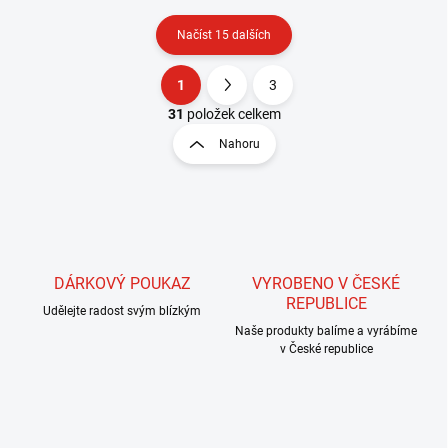
Načíst 15 dalších
1
3
O
S
v
t
31
položek celkem
l
r
Nahoru
á
á
d
n
a
k
c
o
í
p
v
r
á
v
DÁRKOVÝ POUKAZ
VYROBENO V ČESKÉ
n
k
REPUBLICE
í
Udělejte radost svým blízkým
y
Naše produkty balíme a vyrábíme
v
v České republice
ý
p
i
s
u