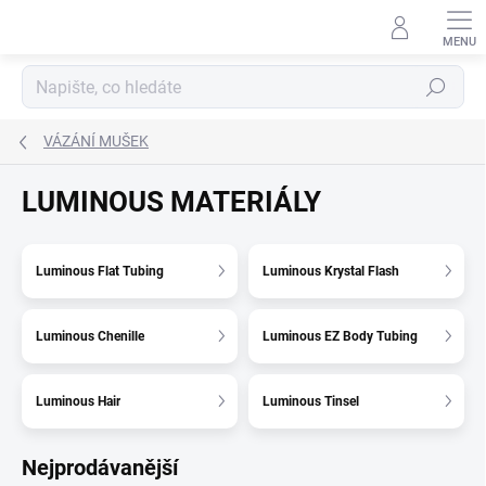
Přejít
na
obsah
Hledat
VÁZÁNÍ MUŠEK
LUMINOUS MATERIÁLY
Luminous Flat Tubing
Luminous Krystal Flash
Luminous Chenille
Luminous EZ Body Tubing
Luminous Hair
Luminous Tinsel
Nejprodávanější