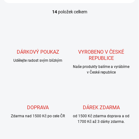
14
položek celkem
O
v
l
á
d
a
c
DÁRKOVÝ POUKAZ
VYROBENO V ČESKÉ
í
REPUBLICE
Udělejte radost svým blízkým
p
r
Naše produkty balíme a vyrábíme
v
v České republice
k
y
v
ý
p
DOPRAVA
DÁREK ZDARMA
i
s
Zdarma nad 1500 Kč po cele ČR
od 1500 Kč zdarma doprava a od
u
1700 Kč až 3 dárky zdarma.