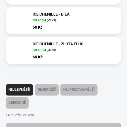
ICE CHENILLE - BÍLÁ
SKLADEM
(>5 KS)
60 Kč
ICE CHENILLE - ŽLUTÁ FLUO
SKLADEM
(>5 KS)
60 Kč
Ř
a
NEJLEVNĚJŠÍ
NEJDRAŽŠÍ
NEJPRODÁVANĚJŠÍ
z
e
ABECEDNĚ
n
í
14
položek celkem
p
r