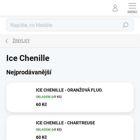
Přejít
na
obsah
Hledat
ŽINYLKY
Ice Chenille
Nejprodávanější
ICE CHENILLE - ORANŽOVÁ FLUO.
SKLADEM
(>5 KS)
60 Kč
ICE CHENILLE - CHARTREUSE
SKLADEM
(>5 KS)
60 Kč