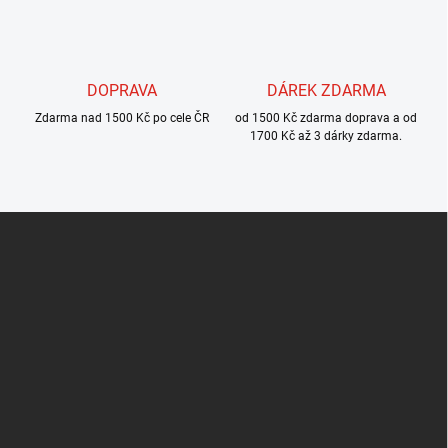
p
i
s
u
DOPRAVA
DÁREK ZDARMA
Zdarma nad 1500 Kč po cele ČR
od 1500 Kč zdarma doprava a od
1700 Kč až 3 dárky zdarma.
Z
á
p
a
t
í