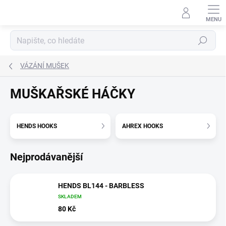
Přejít
na
obsah
Hledat
VÁZÁNÍ MUŠEK
MUŠKAŘSKÉ HÁČKY
HENDS HOOKS
AHREX HOOKS
Nejprodávanější
HENDS BL144 - BARBLESS
SKLADEM
80 Kč