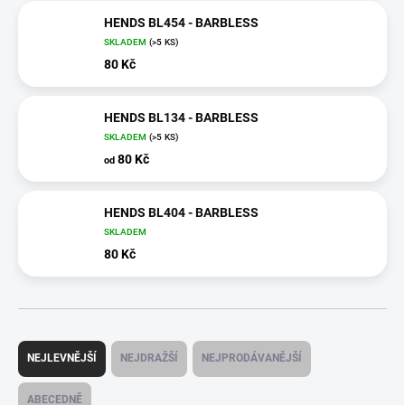
HENDS BL454 - BARBLESS
SKLADEM
(>5 KS)
80 Kč
HENDS BL134 - BARBLESS
SKLADEM
(>5 KS)
80 Kč
od
HENDS BL404 - BARBLESS
SKLADEM
80 Kč
Ř
a
NEJLEVNĚJŠÍ
NEJDRAŽŠÍ
NEJPRODÁVANĚJŠÍ
z
e
ABECEDNĚ