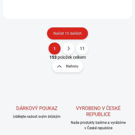
chytání mořských pstruhů. Ve
velkých velikostech oblíbené
pro...
Načíst 15 dalších
1
11
O
S
v
t
153
položek celkem
l
r
Nahoru
á
á
d
n
a
k
c
o
í
p
v
r
á
v
DÁRKOVÝ POUKAZ
VYROBENO V ČESKÉ
n
k
REPUBLICE
í
Udělejte radost svým blízkým
y
Naše produkty balíme a vyrábíme
v
v České republice
ý