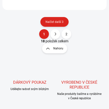
Načíst další 3
1
2
O
S
v
t
18
položek celkem
l
r
Nahoru
á
á
d
n
a
k
c
o
í
p
v
r
á
v
DÁRKOVÝ POUKAZ
VYROBENO V ČESKÉ
n
k
REPUBLICE
í
Udělejte radost svým blízkým
y
Naše produkty balíme a vyrábíme
v
v České republice
ý
p