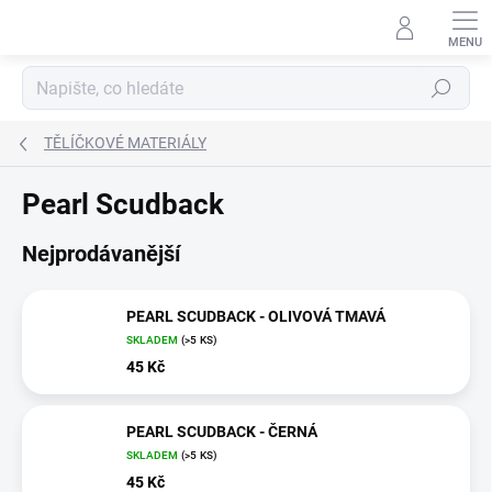
Přejít
na
obsah
Hledat
TĚLÍČKOVÉ MATERIÁLY
Pearl Scudback
Nejprodávanější
PEARL SCUDBACK - OLIVOVÁ TMAVÁ
SKLADEM
(>5 KS)
45 Kč
PEARL SCUDBACK - ČERNÁ
SKLADEM
(>5 KS)
45 Kč