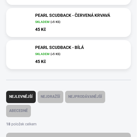
PEARL SCUDBACK - ČERVENÁ KRVAVÁ
SKLADEM
(>5 KS)
45 Kč
PEARL SCUDBACK - BÍLÁ
SKLADEM
(>5 KS)
45 Kč
Ř
a
NEJLEVNĚJŠÍ
NEJDRAŽŠÍ
NEJPRODÁVANĚJŠÍ
z
e
ABECEDNĚ
n
í
18
položek celkem
p
r