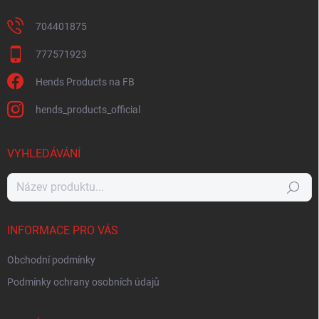
704401875
777571923
Hends Products na FB
hends_products_official
VYHLEDÁVÁNÍ
Hledat
INFORMACE PRO VÁS
Obchodní podmínky
Podmínky ochrany osobních údajů