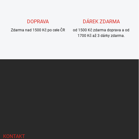
i
s
u
DOPRAVA
DÁREK ZDARMA
Zdarma nad 1500 Kč po cele ČR
od 1500 Kč zdarma doprava a od
1700 Kč až 3 dárky zdarma.
Z
á
p
a
t
í
KONTAKT