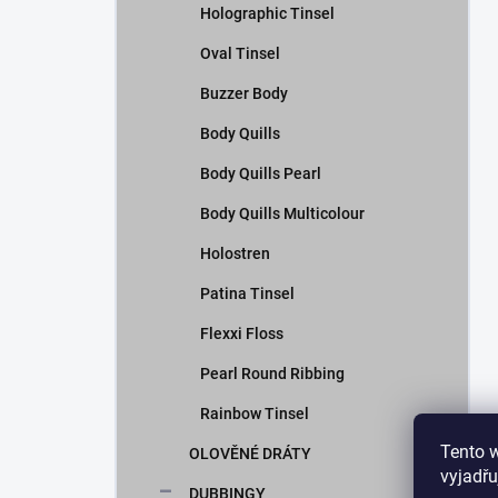
Holographic Tinsel
Oval Tinsel
Buzzer Body
Body Quills
Body Quills Pearl
Body Quills Multicolour
Holostren
Patina Tinsel
Flexxi Floss
Pearl Round Ribbing
Rainbow Tinsel
Tento 
OLOVĚNÉ DRÁTY
vyjadřu
DUBBINGY