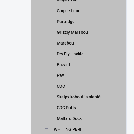
Mayfly Tail
Coq de Leon
Partridge
Grizzly Marabou
Marabou
Dry Fly Hackle
Bažant
Páv
CDC
Skalpy kohoutí a slepičí
CDC Puffs
Mallard Duck
WHITING PEŘÍ