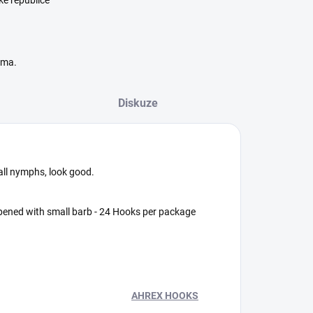
ké republice
rma.
Diskuze
ll nymphs, look good.
harpened with small barb - 24 Hooks per package
AHREX HOOKS