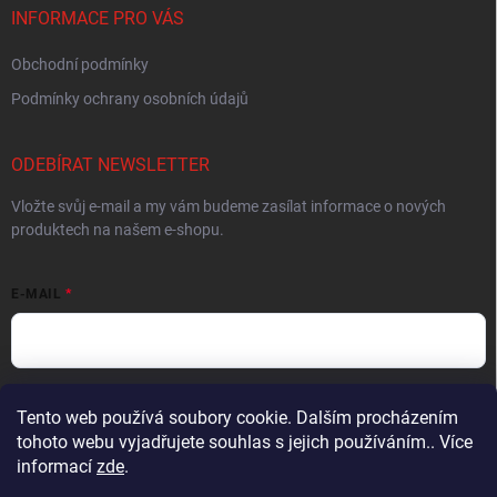
INFORMACE PRO VÁS
Obchodní podmínky
Podmínky ochrany osobních údajů
ODEBÍRAT NEWSLETTER
Vložte svůj e-mail a my vám budeme zasílat informace o nových
produktech na našem e-shopu.
E-MAIL
Vložením e-mailu souhlasíte s
podmínkami ochrany osobních údajů
Tento web používá soubory cookie. Dalším procházením
tohoto webu vyjadřujete souhlas s jejich používáním.. Více
Přihlásit se
informací
zde
.