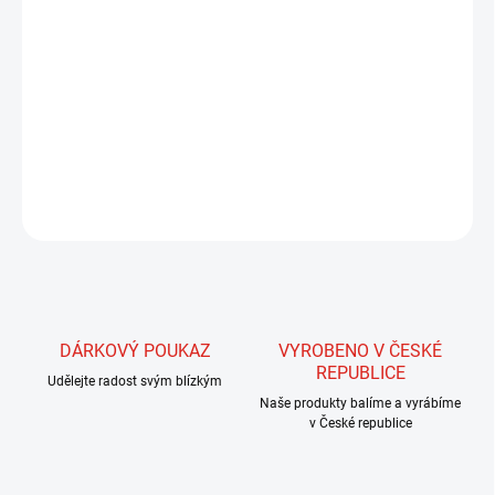
MŮŽEME DORUČIT DO:
ZVOLTE VARIANTU
MOŽNOSTI DORUČENÍ
−
+
Přidat do košíku
DETAILNÍ INFORMACE
ZEPTAT SE
HLÍDAT
DÁRKOVÝ POUKAZ
VYROBENO V ČESKÉ
REPUBLICE
Udělejte radost svým blízkým
Naše produkty balíme a vyrábíme
v České republice