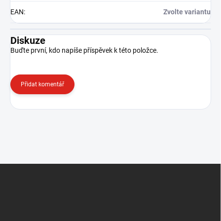
EAN
:
Zvolte variantu
Diskuze
Buďte první, kdo napíše příspěvek k této položce.
Přidat komentář
Z
á
p
a
t