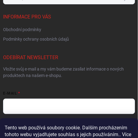
INFORMACE PRO VÁS
Obchodní podmínky
Podmínky ochrany osobních údajů
ODEBÍRAT NEWSLETTER
Vložte svůj e-mail a my vám budeme zasílat informace o nových
produktech na našem e-shopu.
E-MAIL
Vložením e-mailu souhlasíte s
podmínkami ochrany osobních údajů
Tento web používá soubory cookie. Dalším procházením
tohoto webu vyjadřujete souhlas s jejich používáním.. Více
Přihlásit se