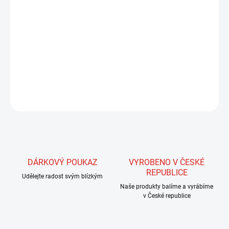
MŮŽEME DORUČIT DO:
ZVOLTE VARIANTU
MOŽNOSTI DORUČENÍ
−
+
Přidat do košíku
DETAILNÍ INFORMACE
ZEPTAT SE
HLÍDAT
DÁRKOVÝ POUKAZ
VYROBENO V ČESKÉ
REPUBLICE
Udělejte radost svým blízkým
Naše produkty balíme a vyrábíme
v České republice