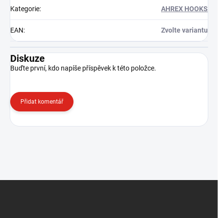
Kategorie
:
AHREX HOOKS
EAN
:
Zvolte variantu
Diskuze
Buďte první, kdo napíše příspěvek k této položce.
Přidat komentář
Z
á
p
a