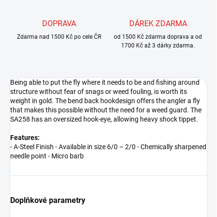
DOPRAVA
DÁREK ZDARMA
Zdarma nad 1500 Kč po cele ČR
od 1500 Kč zdarma doprava a od
1700 Kč až 3 dárky zdarma.
Being able to put the fly where it needs to be and fishing around
structure without fear of snags or weed fouling, is worth its
weight in gold. The bend back hookdesign offers the angler a fly
that makes this possible without the need for a weed guard. The
SA258 has an oversized hook-eye, allowing heavy shock tippet.
Features:
- A-Steel Finish - Available in size 6/0 – 2/0 - Chemically sharpened
needle point - Micro barb
Doplňkové parametry